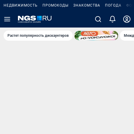
НЕДВИЖИМОСТЬ
ПРОМОКОДЫ
ЗНАКОМСТВА
ПОГОДА
ФО
Растет популярность дискаунтеров
Межд