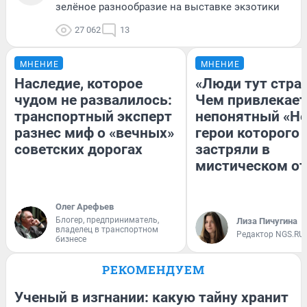
зелёное разнообразие на выставке экзотики
27 062
13
МНЕНИЕ
МНЕНИЕ
Наследие, которое
«Люди тут стра
чудом не развалилось:
Чем привлекает
транспортный эксперт
непонятный «Не
разнес миф о «вечных»
герои которого
советских дорогах
застряли в
мистическом от
Олег Арефьев
Блогер, предприниматель,
Лиза Пичугина
владелец в транспортном
Редактор NGS.RU
бизнесе
РЕКОМЕНДУЕМ
Ученый в изгнании: какую тайну хранит