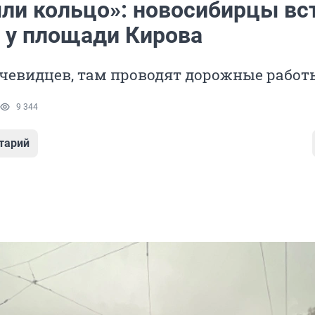
ли кольцо»: новосибирцы вс
у у площади Кирова
очевидцев, там проводят дорожные работ
9 344
тарий