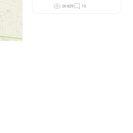
26 829
13