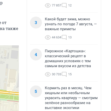
ор
77 857
12
Какой будет зима, можно
3
 от
узнать по погоде 7 августа, —
бка также
важные приметы
44 634
13
Пирожное «Картошка»:
4
классический рецепт в
домашних условиях с тем
самым вкусом из детства
30 733
15
Кормить раз в месяц. Чем
5
хищным или необычным
украсить квартиру — смотрим
зелёное разнообразие на
выставке экзотики