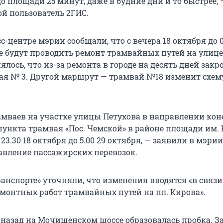
о площади 25 минут, даже в будние дни и то быстрее, 
ой пользователь 2ГИС.
с-центре мэрии сообщали, что с вечера 18 октября до 0
де будут проводить ремонт трамвайных путей на улице
ялось, что из-за ремонта в городе на десять дней закр
я № 3. Другой маршрут — трамвай №18 изменит схем
мваев на участке улицы Петухова в направлении кон
пункта трамвая «Пос. Чемской» в районе площади им.
23.30 18 октября до 5.00 29 октября, — заявили в мэрии
авление пассажирских перевозок.
анспорте» уточняли, что изменения вводятся «в связи
монтных работ трамвайных путей на пл. Кирова».
 назад на Мочищенском шоссе образовалась пробка. З