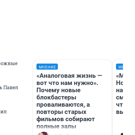
орожные
МНЕНИЕ
МНЕНИ
«Аналоговая жизнь —
«Мы в
вот что нам нужно».
Нолан
ь Павел
Почему новые
настр
блокбастеры
смотр
проваливаются, а
чтобы
повторы старых
выгля
вил
фильмов собирают
полные залы