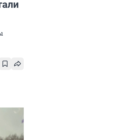
тали
ы