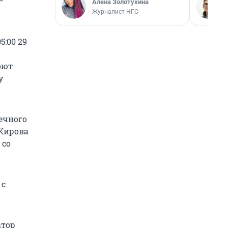
—
Алёна Золотухина
Журналист НГС
5:00 29
оют
у
ечного
 Кирова
 со
 с
атор