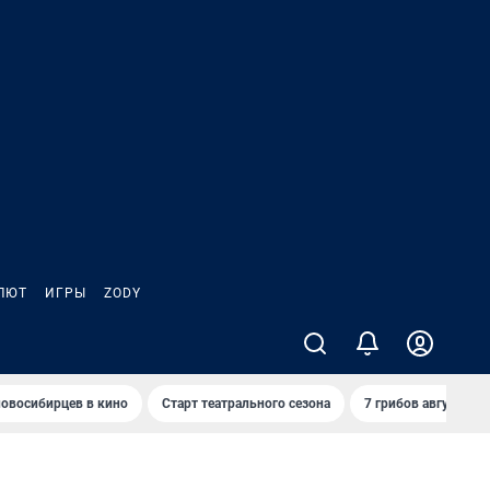
ЛЮТ
ИГРЫ
ZODY
овосибирцев в кино
Старт театрального сезона
7 грибов августа