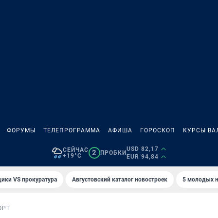
ФОРУМЫ
ТЕЛЕПРОГРАММА
АФИША
ГОРОСКОП
КУРСЫ ВА
USD 82,17
СЕЙЧАС
2
ПРОБКИ
+19°C
EUR 94,84
ики VS прокуратура
Августовский каталог новостроек
5 молодых н
ОРТ