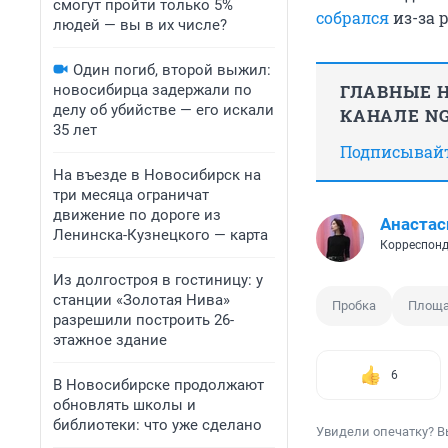
смогут пройти только 5%
собрался
из-за 
людей — вы в их числе?
Один погиб, второй выжил:
ГЛАВНЫЕ Н
новосибирца задержали по
делу об убийстве — его искали
КАНАЛЕ NG
35 лет
Подписывайте
На въезде в Новосибирск на
три месяца ограничат
движение по дороге из
Анастас
Ленинска-Кузнецкого — карта
Корреспонд
Из долгостроя в гостиницу: у
станции «Золотая Нива»
Пробка
Площа
разрешили построить 26-
этажное здание
6
В Новосибирске продолжают
обновлять школы и
библиотеки: что уже сделано
Увидели опечатку? В