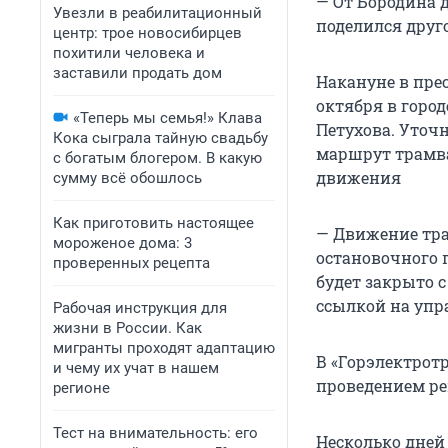
— От Бородина д
Увезли в реабилитационный
поделился друг
центр: трое новосибирцев
похитили человека и
заставили продать дом
Накануне в прес
октября в горо
«Теперь мы семья!» Клава
Петухова. Уточн
Кока сыграла тайную свадьбу
маршрут трамва
с богатым блогером. В какую
движения
сумму всё обошлось
Как приготовить настоящее
— Движение тра
мороженое дома: 3
остановочного 
проверенных рецепта
будет закрыто с 
ссылкой на упр
Рабочая инструкция для
жизни в России. Как
мигранты проходят адаптацию
В «Горэлектротр
и чему их учат в нашем
проведением ре
регионе
Тест на внимательность: его
Несколько дней