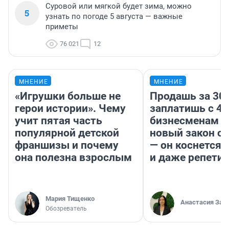
Суровой или мягкой будет зима, можно
5
узнать по погоде 5 августа — важные
приметы
76 021
12
МНЕНИЕ
МНЕНИЕ
«Игрушки больше не
Продашь за 300
герои истории». Чему
заплатишь с 40
учит пятая часть
бизнесменам г
популярной детской
новый закон о 
франшизы и почему
— он коснется 
она полезна взрослым
и даже репети
Мария Тищенко
Анастасия Зав
Обозреватель