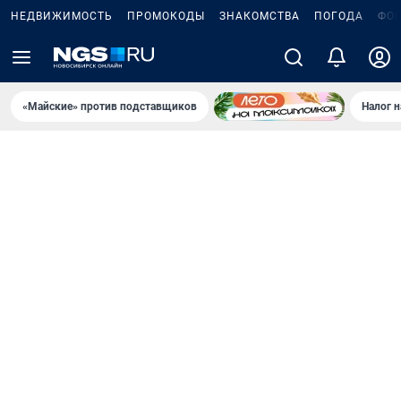
НЕДВИЖИМОСТЬ
ПРОМОКОДЫ
ЗНАКОМСТВА
ПОГОДА
ФО
«Майские» против подставщиков
Налог 