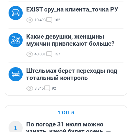
EXIST сру_на клиента_точка РУ
10 493
162
Какие девушки, женщины
мужчин привлекают больше?
40 081
157
Штельмах берет переходы под
тотальный контроль
8 845
92
ТОП 5
По погоде 31 июля можно
1
узнать, какой будет осень, —