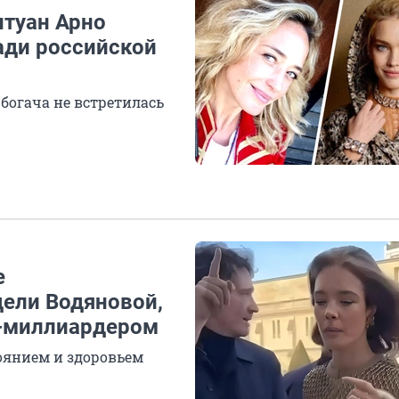
нтуан Арно
ади российской
богача не встретилась
е
ели Водяновой,
м-миллиардером
оянием и здоровьем