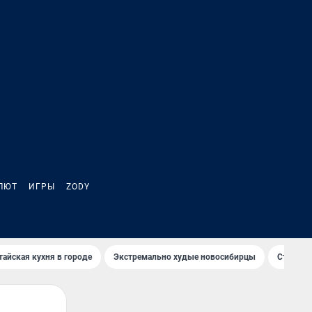
ЛЮТ
ИГРЫ
ZODY
тайская кухня в городе
Экстремально худые новосибирцы
Старт те