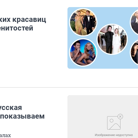
ских красавиц
енитостей
усская
 показываем
алах