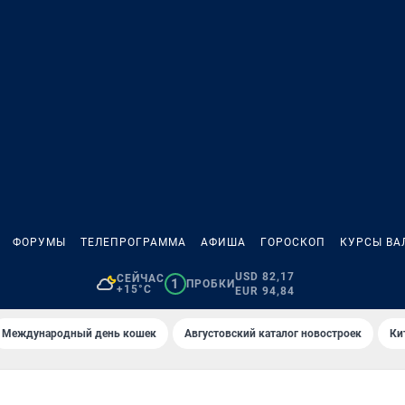
ФОРУМЫ
ТЕЛЕПРОГРАММА
АФИША
ГОРОСКОП
КУРСЫ ВА
USD 82,17
СЕЙЧАС
1
ПРОБКИ
+15°C
EUR 94,84
Международный день кошек
Августовский каталог новостроек
Ки