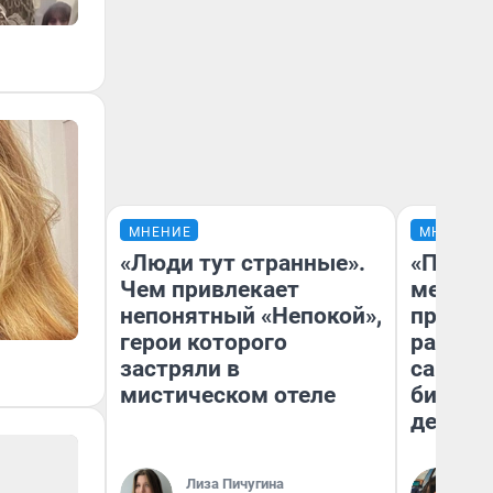
МНЕНИЕ
МНЕНИЕ
«Люди тут странные».
«Покуп
Чем привлекает
мешке»
непонятный «Непокой»,
предпр
герои которого
рассказ
застряли в
самом 
мистическом отеле
бизнес
дешевы
На
Лиза Пичугина