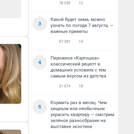
78 238
12
Какой будет зима, можно
3
узнать по погоде 7 августа, —
важные приметы
57 387
14
Пирожное «Картошка»:
4
классический рецепт в
домашних условиях с тем
самым вкусом из детства
31 074
18
Кормить раз в месяц. Чем
5
хищным или необычным
украсить квартиру — смотрим
зелёное разнообразие на
выставке экзотики