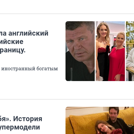
ила английский
сийские
раницу.
ся иностранный богатым
бя». История
супермодели