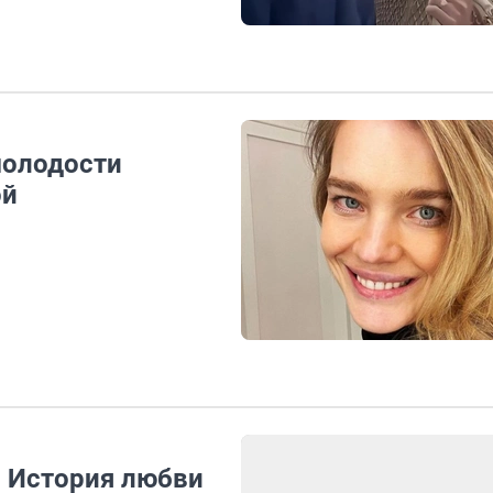
молодости
ой
. История любви