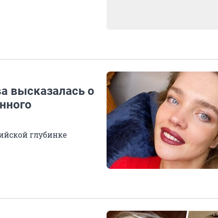
ва высказалась о
енного
сийской глубинке