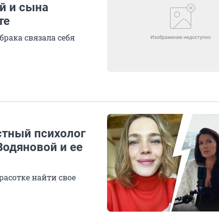
й и сына
те
брака связала себя
стный психолог
Водяновой и ее
расотке найти свое