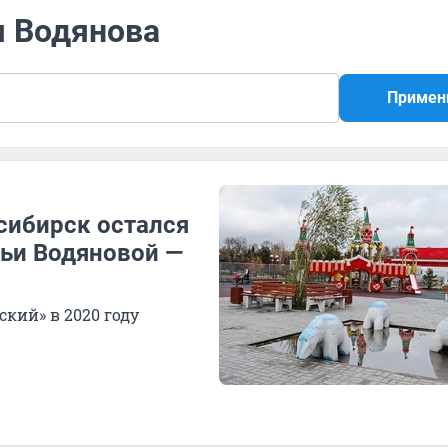
я Водянова
Примен
сибирск остался
льи Водяновой —
кий» в 2020 году