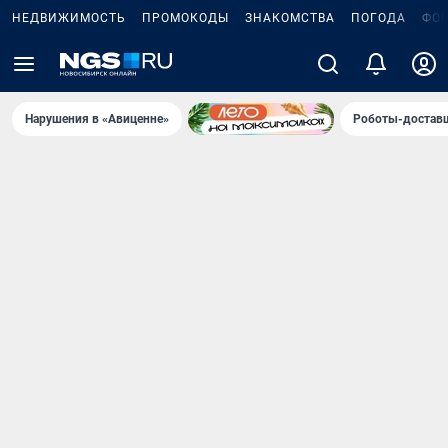
НЕДВИЖИМОСТЬ
ПРОМОКОДЫ
ЗНАКОМСТВА
ПОГОДА
ФО
Нарушения в «Авиценне»
Роботы-доставщ