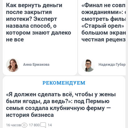
Как вернуть деньги
«Финал не совпа
после закрытия
ожиданиями»: с
ипотеки? Эксперт
смотреть филь
назвала способ, о
«Старый орел» 
котором знают далеко
большом экран
не все
честная реценз
Анна Ермакова
Надежда Губарь
РЕКОМЕНДУЕМ
«Я должен сделать всё, чтобы у жены
были ягоды, да ведь?»: под Пермью
семья создала клубничную ферму —
история бизнеса
16 часов
17 800
14