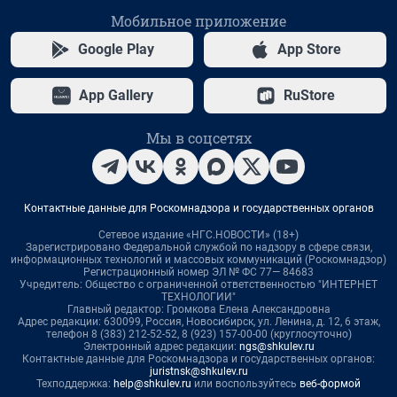
Мобильное приложение
Google Play
App Store
App Gallery
RuStore
Мы в соцсетях
Контактные данные для Роскомнадзора и государственных органов
Сетевое издание «НГС.НОВОСТИ» (18+)
Зарегистрировано Федеральной службой по надзору в сфере связи,
информационных технологий и массовых коммуникаций (Роскомнадзор)
Регистрационный номер ЭЛ № ФС 77— 84683
Учредитель: Общество с ограниченной ответственностью "ИНТЕРНЕТ
ТЕХНОЛОГИИ"
Главный редактор: Громкова Елена Александровна
Адрес редакции: 630099, Россия, Новосибирск, ул. Ленина, д. 12, 6 этаж,
телефон 8 (383) 212-52-52, 8 (923) 157-00-00 (круглосуточно)
Электронный адрес редакции:
ngs@shkulev.ru
Контактные данные для Роскомнадзора и государственных органов:
juristnsk@shkulev.ru
Техподдержка:
help@shkulev.ru
или воспользуйтесь
веб-формой