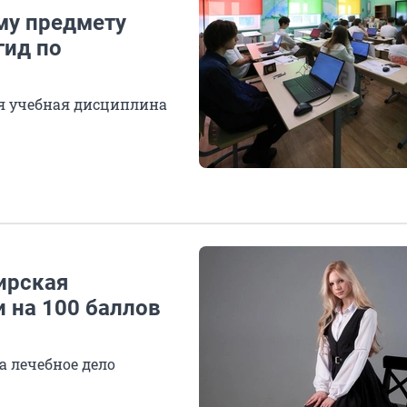
му предмету
гид по
я учебная дисциплина
ирская
 на 100 баллов
а лечебное дело