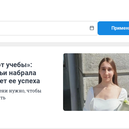
Примен
от учебы»:
ьи набрала
ет ее успеха
мени нужно, чтобы
ать