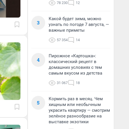
78 230
12
Какой будет зима, можно
3
узнать по погоде 7 августа, —
важные приметы
57 354
14
Пирожное «Картошка»:
4
классический рецепт в
домашних условиях с тем
самым вкусом из детства
31 067
18
Кормить раз в месяц. Чем
5
хищным или необычным
украсить квартиру — смотрим
зелёное разнообразие на
выставке экзотики