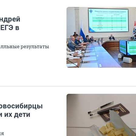
Андрей
 ЕГЭ в
алльные результаты
новосибирцы
 их дети
ия