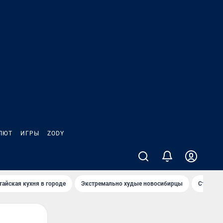
ЛЮТ
ИГРЫ
ZODY
тайская кухня в городе
Экстремально худые новосибирцы
Старт те