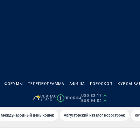
ФОРУМЫ
ТЕЛЕПРОГРАММА
АФИША
ГОРОСКОП
КУРСЫ ВА
USD 82,17
СЕЙЧАС
1
ПРОБКИ
+15°C
EUR 94,84
Международный день кошек
Августовский каталог новостроек
Ки