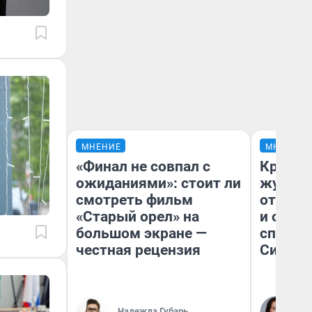
МНЕНИЕ
МНЕНИЕ
«Финал не совпал с
Красно
ожиданиями»: стоит ли
журнал
смотреть фильм
отпуск
«Старый орел» на
и объя
большом экране —
споре 
честная рецензия
Сибири
Надежда Губарь
Та