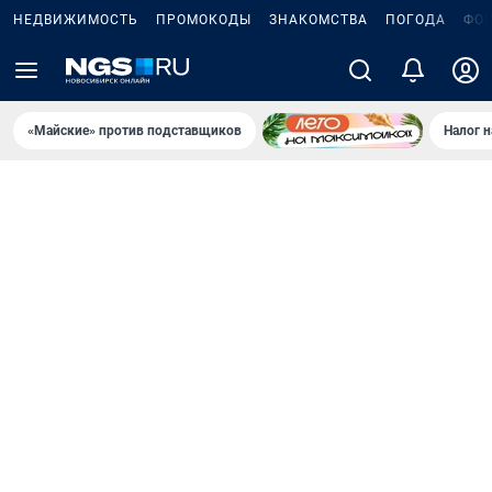
НЕДВИЖИМОСТЬ
ПРОМОКОДЫ
ЗНАКОМСТВА
ПОГОДА
ФО
«Майские» против подставщиков
Налог 