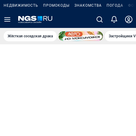
НЕДВИЖИМОСТЬ
ПРОМОКОДЫ
ЗНАКОМСТВА
ПОГОДА
ФО
Жёсткая соседская драка
Застройщики V