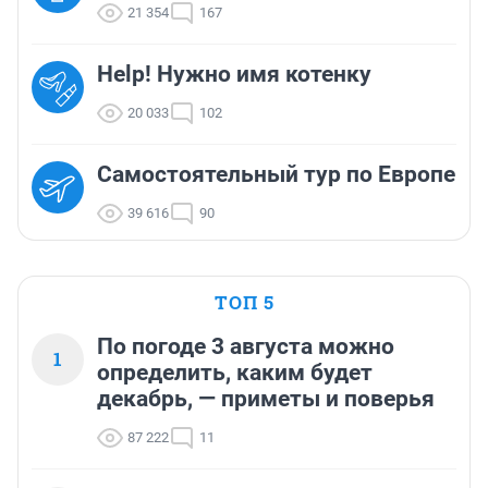
21 354
167
Help! Нужно имя котенку
20 033
102
Самостоятельный тур по Европе
39 616
90
ТОП 5
По погоде 3 августа можно
1
определить, каким будет
декабрь, — приметы и поверья
87 222
11