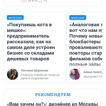
26 879
13
МНЕНИЕ
МНЕНИЕ
«Покупаешь кота в
«Аналоговая ж
мешке»:
вот что нам ну
предприниматель
Почему новые
рассказала, как на
блокбастеры
самом деле устроен
проваливаются,
бизнес со складами
повторы стары
дешевых товаров
фильмов соби
полные залы
Наталья Шорохова
Алёна Золотух
Открыла кофейную точку на
Журналист НГС
деньги соцразвития
РЕКОМЕНДУЕМ
«Вам зачем он?»: дизайнер из Москвы