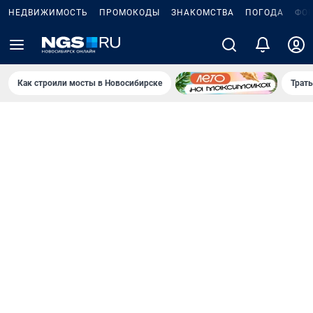
НЕДВИЖИМОСТЬ
ПРОМОКОДЫ
ЗНАКОМСТВА
ПОГОДА
ФО
Как строили мосты в Новосибирске
Траты