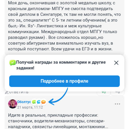
Моя дочь, окончившая с золотой медалью школу, с 
красным дипломом- МПГУ не смогла подтвердить 
свой диплом в Сингапуре, тк там не могли понять, что 
это за,, специалитет" С 5- ти летним обучением( а это 
был,- Ин. Яз"- Лингвистика и меж культурные 
коммуникации. Международный отдел МПГУ только 
разводил руками) . Все сложилось хорошо,,но 
советую абитуриентам внимательно изучать вуз, в 
который поступают. Всем удачи на ЕГЭ и в жизни.
+0
–1
ОТВЕТИТЬ
Получай награды за комментарии и другие 
задания!
Гость
21 марта, 11:47
Подробнее в профиле
Отличная перспективка.
+0
–0
ОТВЕТИТЬ
Oбoлтуc
21 марта, 11:12
Идите в реальные, прикладные профессии: 
станочники, водители-механизаторы, слесари-
наладчики, связисты-линейщики, монтажники...