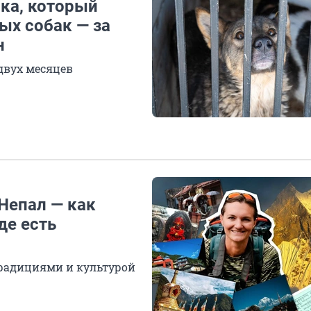
ка, который
ых собак — за
н
двух месяцев
Непал — как
де есть
радициями и культурой