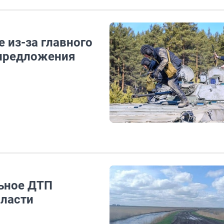
 из-за главного
 предложения
льное ДТП
бласти