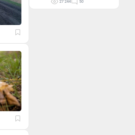
27 244
50