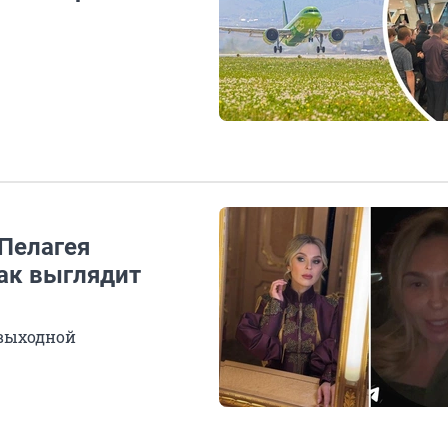
 Пелагея
как выглядит
 выходной