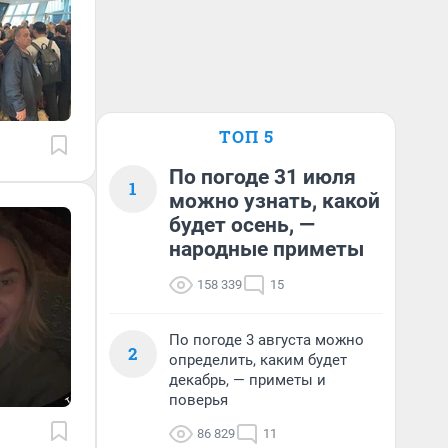
ТОП 5
По погоде 31 июля
1
можно узнать, какой
будет осень, —
народные приметы
158 339
15
По погоде 3 августа можно
2
определить, каким будет
декабрь, — приметы и
поверья
86 829
11