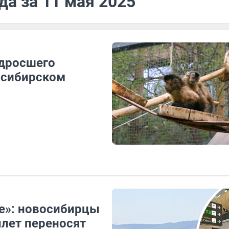
да за 11 мая 2025
одросшего
осибирском
те»: новосибирцы
ылет переносят