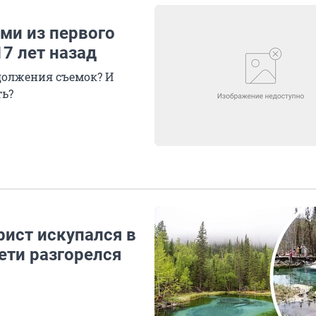
ами из первого
7 лет назад
должения съемок? И
ть?
рист искупался в
ети разгорелся