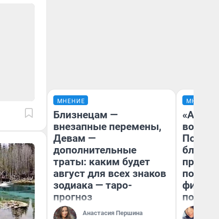
МНЕНИЕ
МНЕНИЕ
Близнецам —
«Анало
внезапные перемены,
вот чт
Девам —
Почему
дополнительные
блокба
траты: каким будет
провал
август для всех знаков
повтор
зодиака — таро-
фильмо
прогноз
полные
Анастасия Першина
Ал