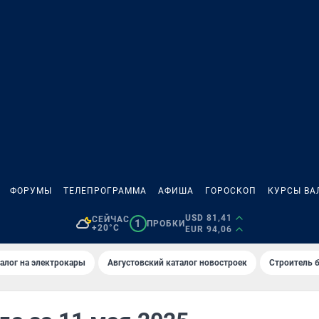
ФОРУМЫ
ТЕЛЕПРОГРАММА
АФИША
ГОРОСКОП
КУРСЫ ВА
USD 81,41
СЕЙЧАС
1
ПРОБКИ
+20°C
EUR 94,06
алог на электрокары
Августовский каталог новостроек
Строитель б