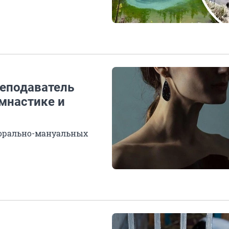
реподаватель
мнастике и
 орально-мануальных