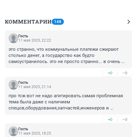
КОММЕНТАРИИ
148
Гость
11 мая 2025, 22:22
это странно, что коммунальные платежи сжирают 
столько денег, а государство как будто 
самоустранилось. это не просто странно... в очень 
странно. нет, я прекрасно понимаю, где тут собака 
+0
–0
порылась... но на фоне общего стратегирования 
странно игнорирование государством этого вопроса
Гость
11 мая 2025, 21:14
про тсж вот не надо агитировать.самая проблемная 
тема была даже с наличием 
спецов,оборудования,запчастей,инженеров и 
ведомственных квартир.всех активных и 
+0
–0
понимающих беспредел уже послали 
отовсюду.Собянин несколько лет назад начал 
Гость
бороться с тсж и это правильно.люди за свои деньги 
11 мая 2025, 18:25