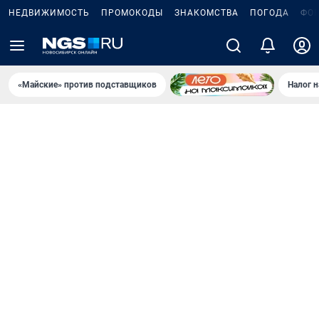
НЕДВИЖИМОСТЬ
ПРОМОКОДЫ
ЗНАКОМСТВА
ПОГОДА
ФО
«Майские» против подставщиков
Налог 