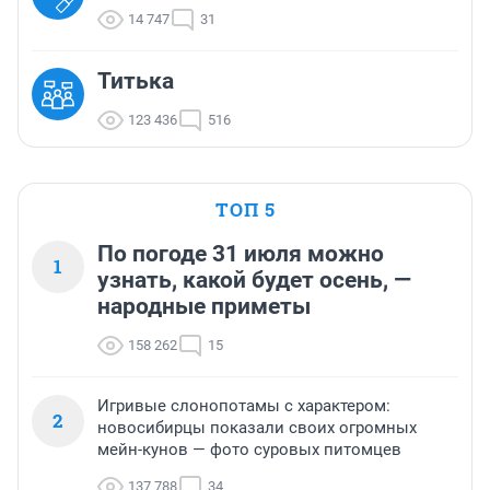
14 747
31
Титька
123 436
516
ТОП 5
По погоде 31 июля можно
1
узнать, какой будет осень, —
народные приметы
158 262
15
Игривые слонопотамы с характером:
2
новосибирцы показали своих огромных
мейн-кунов — фото суровых питомцев
137 788
34