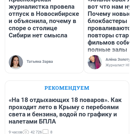
журналистка провела
вот что нам ну
отпуск в Новосибирске
Почему новые
и объяснила, почему в
блокбастеры
споре о столице
проваливаются,
Сибири нет смысла
повторы стары
фильмов соби
полные залы
Алёна Золотух
Татьяна Зарва
Журналист НГС
РЕКОМЕНДУЕМ
«На 18 отдыхающих 18 поваров». Как
проходит лето в Крыму с перебоями
света и бензина, водой по графику и
налетами БПЛА
9 часов
42 726
8