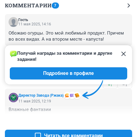
КОММЕНТАРИИ
7
Гость
11 мая 2025, 14:16
Обожаю огурцы. Это мой любимый продукт. Причем 
во всех видах. А на втором месте - капуста!
+1
–0
Получай награды за комментарии и другие 
задания!
Гость
11 мая 2025, 12:24
Подробнее в профиле
...и скорее всего, сила земли! (с)
+1
–1
Директор Завода (Ржака)
11 мая 2025, 12:19
Влажные фантазии
+0
–0
Читать все комментарии