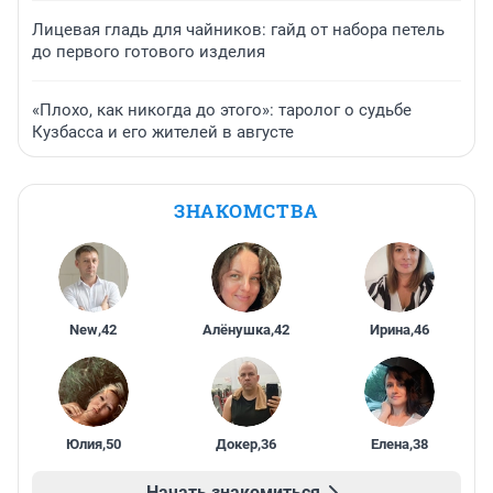
Лицевая гладь для чайников: гайд от набора петель
до первого готового изделия
«Плохо, как никогда до этого»: таролог о судьбе
Кузбасса и его жителей в августе
ЗНАКОМСТВА
New
,
42
Алёнушка
,
42
Ирина
,
46
Юлия
,
50
Докер
,
36
Елена
,
38
Начать знакомиться