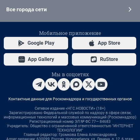
Все города сети
Мобильное приложение
Google Play
App Store
App Gallery
RuStore
Мы в соцсетях
Контактные данные для Роскомнадзора и государственных органов
Сетевое издание «НГС.НОВОСТИ» (18+)
Зарегистрировано Федеральной службой по надзору в сфере связи,
информационных технологий и массовых коммуникаций (Роскомнадзор)
Регистрационный номер ЭЛ № ФС 77— 84683
Учредитель: Общество с ограниченной ответственностью "ИНТЕРНЕТ
ТЕХНОЛОГИИ"
Главный редактор: Громкова Елена Александровна
Адрес редакции: 630099, Россия, Новосибирск, ул. Ленина, д. 12, 6 этаж,