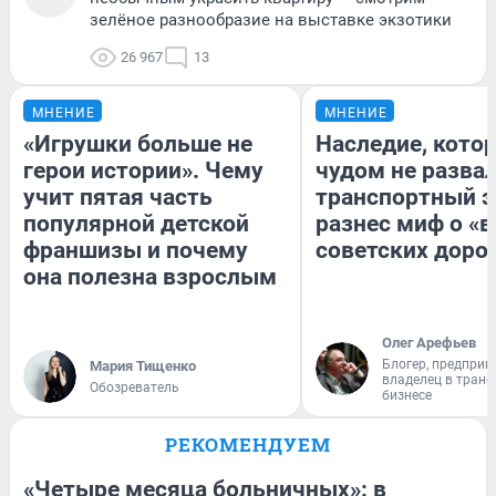
зелёное разнообразие на выставке экзотики
26 967
13
МНЕНИЕ
МНЕНИЕ
«Игрушки больше не
Наследие, кото
герои истории». Чему
чудом не разва
учит пятая часть
транспортный э
популярной детской
разнес миф о «
франшизы и почему
советских доро
она полезна взрослым
Олег Арефьев
Блогер, предприн
Мария Тищенко
владелец в тран
Обозреватель
бизнесе
РЕКОМЕНДУЕМ
«Четыре месяца больничных»: в