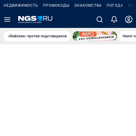
НЕДВИЖИМОСТЬ
ПРОМОКОДЫ
ЗНАКОМСТВА
ПОГОДА
ФО
«Майские» против подставщиков
Налог 