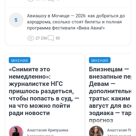
Авиашоу в Мочище — 2026: как добраться до
5
аэродрома, сколько стоят билеты и полная
программа фестиваля «Вива Авиа!»
27 236
50
МНЕНИЕ
МНЕНИЕ
«Снимите это
Близнецам —
немедленно»:
внезапные пер
журналистке НГС
Девам —
пришлось раздеться,
дополнительн
чтобы попасть в суд, —
траты: каким б
на что можно пойти
август для все
ради новости
зодиака — таро
прогноз
Анастасия Хрипушина
Анастасия Пер