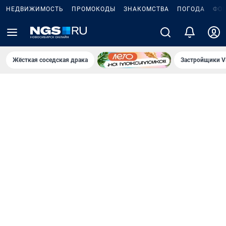
НЕДВИЖИМОСТЬ
ПРОМОКОДЫ
ЗНАКОМСТВА
ПОГОДА
ФО
Жёсткая соседская драка
Застройщики V