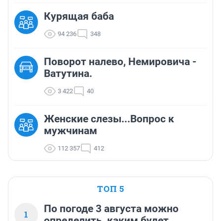
Курящая баба
94 236
348
Поворот налево, Немировича -
Ватутина.
3 422
40
Женские слезы...Вопрос к
мужчинам
112 357
412
ТОП 5
По погоде 3 августа можно
1
определить, каким будет