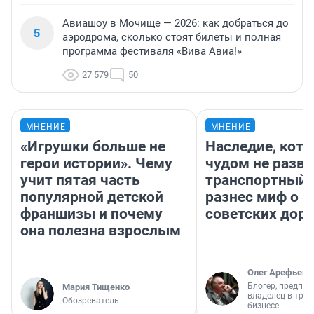
Авиашоу в Мочище — 2026: как добраться до
5
аэродрома, сколько стоят билеты и полная
программа фестиваля «Вива Авиа!»
27 579
50
МНЕНИЕ
МНЕНИЕ
«Игрушки больше не
Наследие, кото
герои истории». Чему
чудом не разва
учит пятая часть
транспортный 
популярной детской
разнес миф о 
франшизы и почему
советских доро
она полезна взрослым
Олег Арефьев
Блогер, предпри
Мария Тищенко
владелец в тра
Обозреватель
бизнесе