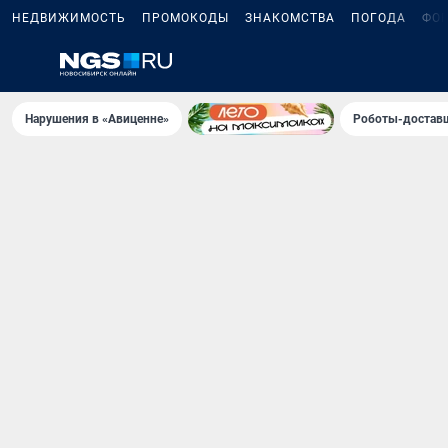
НЕДВИЖИМОСТЬ
ПРОМОКОДЫ
ЗНАКОМСТВА
ПОГОДА
ФО
Нарушения в «Авиценне»
Роботы-доставщ