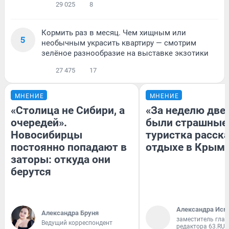
29 025
8
Кормить раз в месяц. Чем хищным или
5
необычным украсить квартиру — смотрим
зелёное разнообразие на выставке экзотики
27 475
17
МНЕНИЕ
МНЕНИЕ
«Столица не Сибири, а
«За неделю две
очередей».
были страшные
Новосибирцы
туристка расска
постоянно попадают в
отдыхе в Крым
заторы: откуда они
берутся
Александра Исм
Александра Бруня
заместитель глав
Ведущий корреспондент
редактора 63.RU