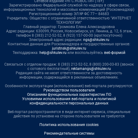
Сетевое издание «НГС.НОВОСТИ» (18+)
Зарегистрировано Федеральной службой по надзору в сфере связи,
информационных технологий и массовых коммуникаций (Роскомнадзор)
Регистрационный номер ЭЛ № ФС 77— 84683
Учредитель: Общество с ограниченной ответственностью "ИНТЕРНЕТ
ТЕХНОЛОГИИ"
Главный редактор: Громкова Елена Александровна
Адрес редакции: 630099, Россия, Новосибирск, ул. Ленина, д. 12, 6 этаж,
телефон 8 (383) 212-52-52, 8 (923) 157-00-00 (круглосуточно)
Электронный адрес редакции:
ngs@shkulev.ru
Контактные данные для Роскомнадзора и государственных органов:
juristnsk@shkulev.ru
Техподдержка:
help@shkulev.ru
или воспользуйтесь
веб-формой
Связаться с отделом продаж: 8 (383) 212-52-52, 8 (800) 200-03-83 (звонок
с сотового бесплатный),
reklamangs@shkulev.ru
Редакция сайта не несет ответственности за достоверность
информации, содержащейся в рекламных объявлениях.
Особенности эксплуатации (использования) веб-портала регулируются:
Руководством пользователя
Описанием функциональных характеристик ПО
Условиями использования веб-портала и политикой
конфиденциальности персональных данных
Веб-портал распространяется в виде интернет-сервиса, специальные
действия по установке на стороне пользователя не требуются
Политика использования cookies
Рекомендательные системы