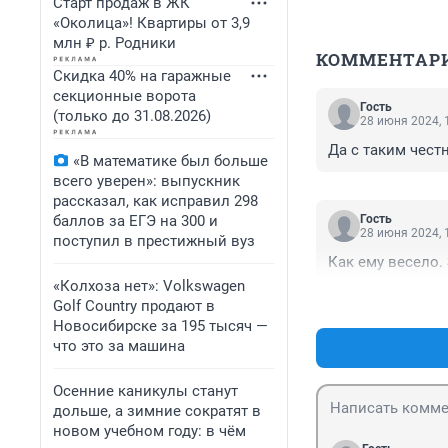
Старт продаж в ЖК
«Околица»! Квартиры от 3,9
млн ₽ р. Родники
КОММЕНТАР
Скидка 40% на гаражные
секционные ворота
Гость
(только до 31.08.2026)
28 июня 2024, 
Да с таким чест
«В математике был больше
всего уверен»: выпускник
рассказал, как исправил 298
баллов за ЕГЭ на 300 и
Гость
28 июня 2024, 
поступил в престижный вуз
Как ему весело. 
«Колхоза нет»: Volkswagen
Golf Сountry продают в
Новосибирске за 195 тысяч —
что это за машина
Осенние каникулы станут
дольше, а зимние сократят в
новом учебном году: в чём