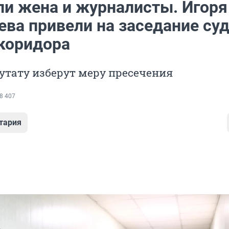
ли жена и журналисты. Игоря
ева привели на заседание су
 коридора
утату изберут меру пресечения
8 407
тария