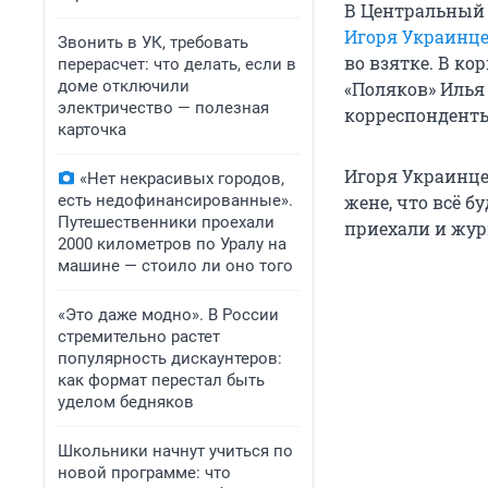
В Центральный
Игоря Украинц
Звонить в УК, требовать
во взятке. В ко
перерасчет: что делать, если в
доме отключили
«Поляков» Илья 
электричество — полезная
корреспонденты
карточка
Игоря Украинце
«Нет некрасивых городов,
есть недофинансированные».
жене, что всё б
Путешественники проехали
приехали и жур
2000 километров по Уралу на
машине — стоило ли оно того
«Это даже модно». В России
стремительно растет
популярность дискаунтеров:
как формат перестал быть
уделом бедняков
Школьники начнут учиться по
новой программе: что