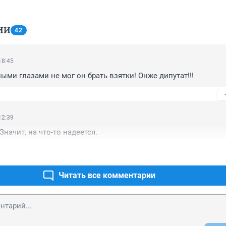
ИИ
42
18:45
ными глазами не мог он брать взятки! Онже дипутат!!!
12:39
Значит, на что-то надеется.
Читать все комментарии