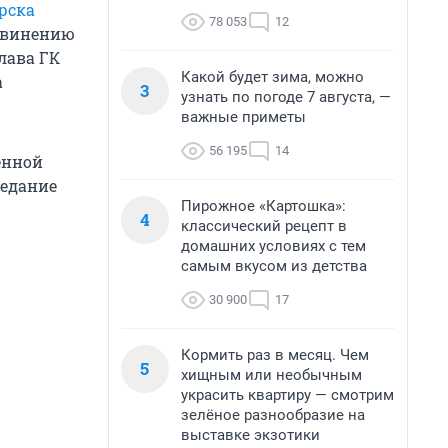
рска
78 053
12
обвинению
глава ГК
Какой будет зима, можно
а
3
узнать по погоде 7 августа, —
важные приметы
56 195
14
енной
седание
Пирожное «Картошка»:
4
классический рецепт в
домашних условиях с тем
самым вкусом из детства
30 900
17
Кормить раз в месяц. Чем
5
хищным или необычным
украсить квартиру — смотрим
зелёное разнообразие на
выставке экзотики