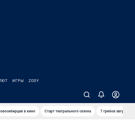
ЛЮТ
ИГРЫ
ZODY
овосибирцев в кино
Старт театрального сезона
7 грибов августа