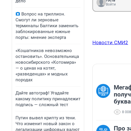
дело
Гость
Войти
Вопрос на триллион.
Смогут ли зерновые
терминалы Балтики заменить
заблокированные южные
порты: мнение эксперта
Новости СМИ2
«Кошатников невозможно
остановить». Основательница
новосибирского «Котомира»
— о ценах на котят,
«разведенцах» и модных
породах
Мега
Дайте автограф! Угадайте
получ
какому политику принадлежит
буква
подпись — сложный тест
8 008
Путин вывел крипту из тени.
Что изменит новый закон о
Про з
легализации цифровых валют