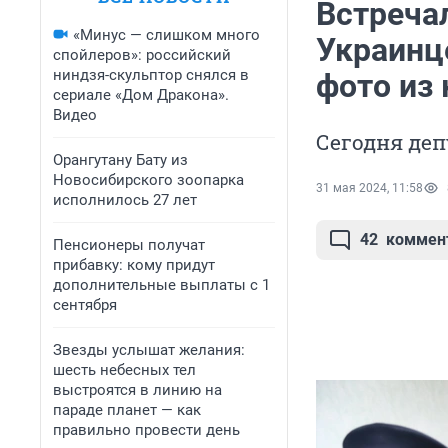
Встреча
«Минус — слишком много
Украинц
спойлеров»: российский
ниндзя-скульптор снялся в
фото из
сериале «Дом Дракона».
Видео
Сегодня деп
Орангутану Бату из
Новосибирского зоопарка
31 мая 2024, 11:58
исполнилось 27 лет
42
коммен
Пенсионеры получат
прибавку: кому придут
дополнительные выплаты с 1
сентября
Звезды услышат желания:
шесть небесных тел
выстроятся в линию на
параде планет — как
правильно провести день