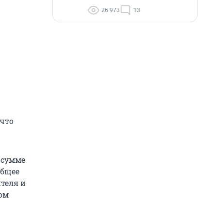
26 973
13
 что
 сумме
общее
теля и
ом