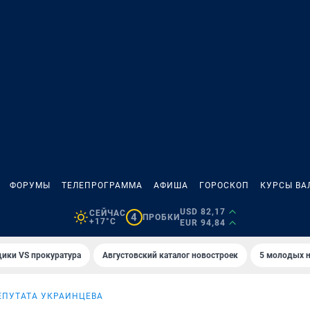
ФОРУМЫ
ТЕЛЕПРОГРАММА
АФИША
ГОРОСКОП
КУРСЫ ВА
USD 82,17
СЕЙЧАС
4
ПРОБКИ
+17°C
EUR 94,84
ики VS прокуратура
Августовский каталог новостроек
5 молодых н
ЕПУТАТА УКРАИНЦЕВА