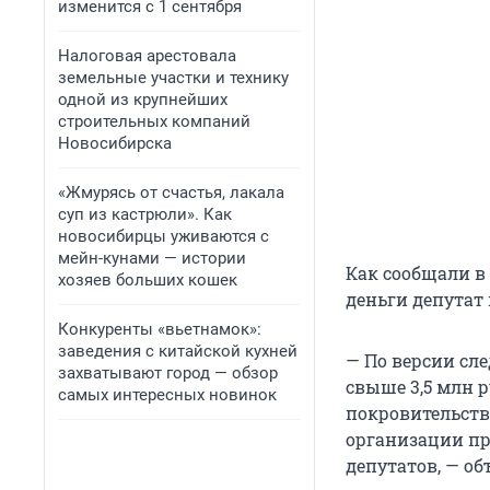
изменится с 1 сентября
Налоговая арестовала
земельные участки и технику
одной из крупнейших
строительных компаний
Новосибирска
«Жмурясь от счастья, лакала
суп из кастрюли». Как
новосибирцы уживаются с
мейн-кунами — истории
Как сообщали в
хозяев больших кошек
деньги депутат 
Конкуренты «вьетнамок»:
заведения с китайской кухней
— По версии сле
захватывают город — обзор
свыше 3,5 млн 
самых интересных новинок
покровительств
организации пр
депутатов, — об