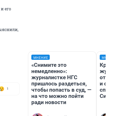
и его
выяснили,
МНЕНИЕ
МНЕНИ
«Снимите это
Красн
немедленно»:
журна
журналистке НГС
отпус
пришлось раздеться,
и объ
чтобы попасть в суд, —
споре
1
на что можно пойти
Сибир
ради новости