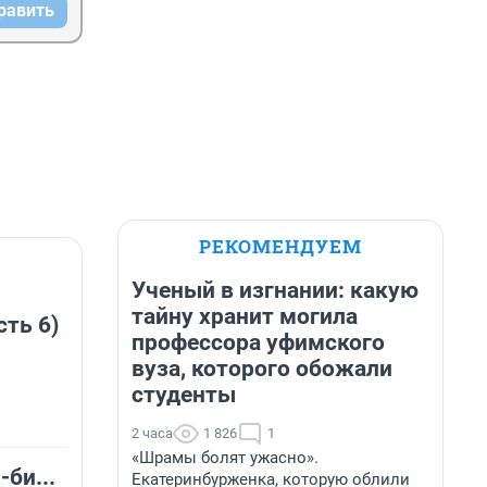
равить
РЕКОМЕНДУЕМ
Ученый в изгнании: какую
тайну хранит могила
сть 6)
профессора уфимского
вуза, которого обожали
студенты
2 часа
1 826
1
«Шрамы болят ужасно».
-би...
Екатеринбурженка, которую облили