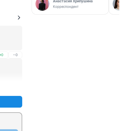
Анастасия Хрипушина
Корреспондент
+0
–0
+0
–0