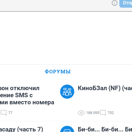
Отп
ФОРУМЫ
фон отключил
КиноБЗал (NF) (ча
ение SMS с
ми вместо номера
77
188 095
752
асаду (часть 7)
Би-би... Би-би... Би