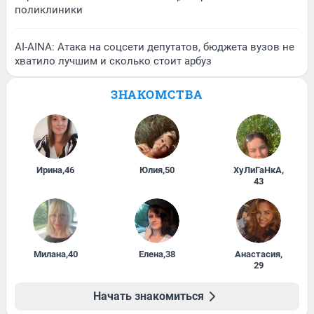
поликлиники
AI-AINA: Атака на соцсети депутатов, бюджета вузов не
хватило лучшим и сколько стоит арбуз
ЗНАКОМСТВА
Ирина
,
46
Юлия
,
50
ХуЛиГаНкА
,
43
Милана
,
40
Елена
,
38
Анастасия
,
29
Начать знакомиться