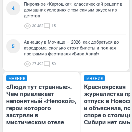
Пирожное «Картошка»: классический рецепт в
4
домашних условиях с тем самым вкусом из
детства
30 482
15
Авиашоу в Мочище — 2026: как добраться до
5
аэродрома, сколько стоят билеты и полная
программа фестиваля «Вива Авиа!»
27 492
50
МНЕНИЕ
МНЕНИЕ
«Люди тут странные».
Красноярская
Чем привлекает
журналистка пр
непонятный «Непокой»,
отпуск в Новос
герои которого
и объяснила, по
застряли в
споре о столице
мистическом отеле
Сибири нет смы