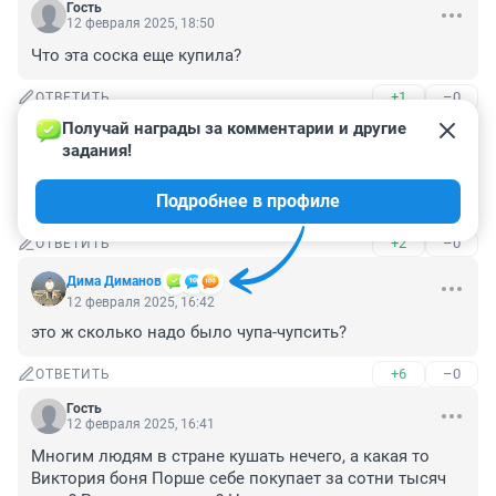
Гость
12 февраля 2025, 18:50
Что эта соска еще купила?
+1
–0
ОТВЕТИТЬ
Получай награды за комментарии и другие 
Гость
12 февраля 2025, 18:46
задания!
Кто это? Почему у неё столько денег? Расскажите, как 
Подробнее в профиле
она разбогатела с самого начала?
+2
–0
ОТВЕТИТЬ
Дима Диманов
12 февраля 2025, 16:42
это ж сколько надо было чупа-чупсить?
+6
–0
ОТВЕТИТЬ
Гость
12 февраля 2025, 16:41
Многим людям в стране кушать нечего, а какая то 
Виктория боня Порше себе покупает за сотни тысяч 