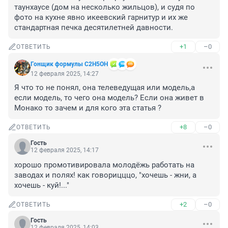
таунхаусе (дом на несколько жильцов), и судя по 
фото на кухне явно икеевский гарнитур и их же 
стандартная печка десятилетней давности.
+1
–0
ОТВЕТИТЬ
Гонщик формулы C2H5OH
12 февраля 2025, 14:27
Я что то не понял, она телеведущая или модель,а 
если модель, то чего она модель? Если она живет в 
Монако то зачем и для кого эта статья ?
+8
–0
ОТВЕТИТЬ
Гость
12 февраля 2025, 14:17
хорошо промотивировала молодёжь работать на 
заводах и полях! как говорицццо, "хочешь - жни, а 
хочешь - куй!..."
+2
–0
ОТВЕТИТЬ
Гость
12 февраля 2025, 14:03