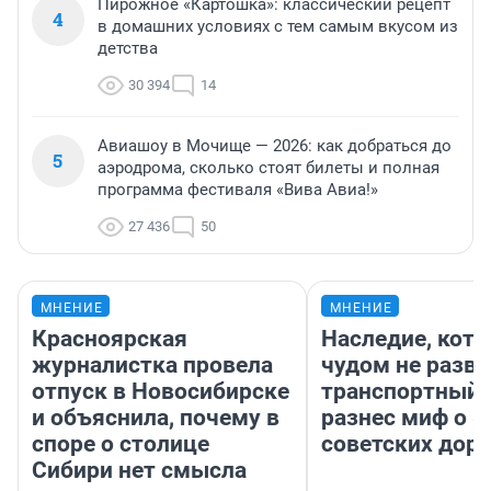
Пирожное «Картошка»: классический рецепт
4
в домашних условиях с тем самым вкусом из
детства
30 394
14
Авиашоу в Мочище — 2026: как добраться до
5
аэродрома, сколько стоят билеты и полная
программа фестиваля «Вива Авиа!»
27 436
50
МНЕНИЕ
МНЕНИЕ
Красноярская
Наследие, кото
журналистка провела
чудом не разва
отпуск в Новосибирске
транспортный 
и объяснила, почему в
разнес миф о 
споре о столице
советских доро
Сибири нет смысла