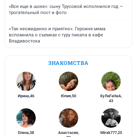
«Все еще в шоке»: сыну Трусовой исполнился год —
трогательный пост и фото
«Так неожиданно и приятно». Героиня мема
вспомнила о съемках с гуру пикапа в кафе
Владивостока
ЗНАКОМСТВА
Ирина
,
46
Юлия
,
50
ХуЛиГаНкА
,
43
Елена
,
38
Анастасия
,
Mirak777
,
25