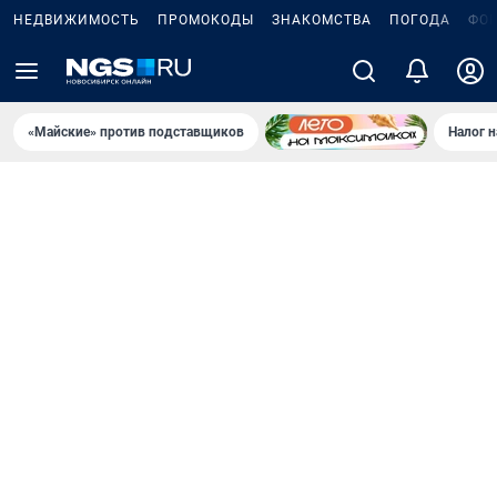
НЕДВИЖИМОСТЬ
ПРОМОКОДЫ
ЗНАКОМСТВА
ПОГОДА
ФО
«Майские» против подставщиков
Налог 