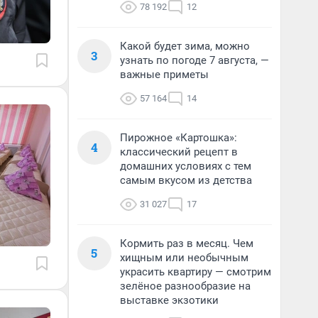
78 192
12
Какой будет зима, можно
3
узнать по погоде 7 августа, —
важные приметы
57 164
14
Пирожное «Картошка»:
4
классический рецепт в
домашних условиях с тем
самым вкусом из детства
31 027
17
Кормить раз в месяц. Чем
5
хищным или необычным
украсить квартиру — смотрим
зелёное разнообразие на
выставке экзотики