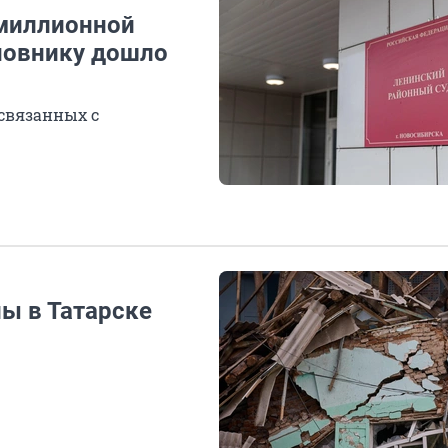
 миллионной
новнику дошло
 связанных с
ы в Татарске