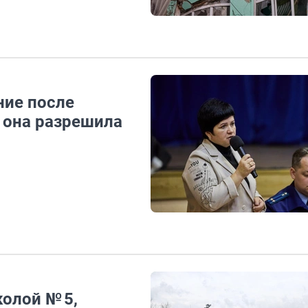
ние после
 она разрешила
колой № 5,