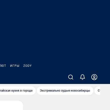
ЛЮТ
ИГРЫ
ZODY
тайская кухня в городе
Экстремально худые новосибирцы
Старт те