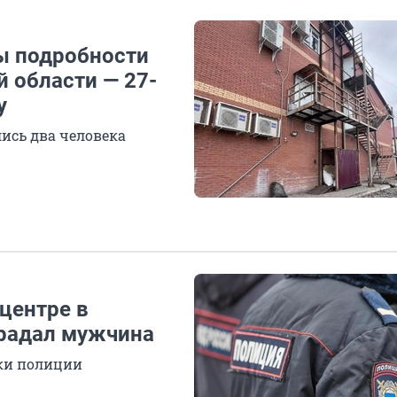
ны подробности
 области — 27-
у
ись два человека
 центре в
традал мужчина
ки полиции