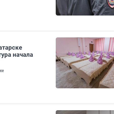
атарске
тура начала
ие