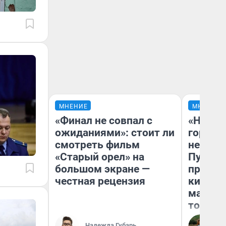
МНЕНИЕ
МНЕНИЕ
«Финал не совпал с
«Нет н
ожиданиями»: стоит ли
городов
смотреть фильм
недофи
«Старый орел» на
Путеше
большом экране —
проеха
честная рецензия
киломе
машине
того
Надежда Губарь
Ек