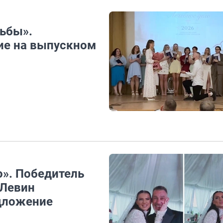
дьбы».
ие на выпускном
». Победитель
 Левин
едложение