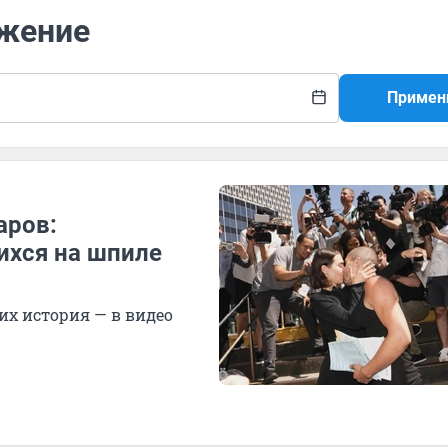
ожение
Примен
аров:
ихся на шпиле
их история — в видео