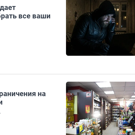
ыдает
брать все ваши
раничения на
и
ь