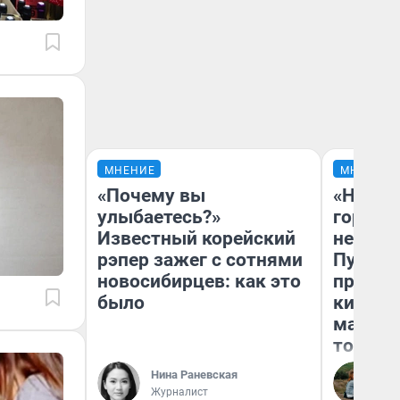
МНЕНИЕ
МНЕНИЕ
«Почему вы
«Нет н
улыбаетесь?»
городов
Известный корейский
недофи
рэпер зажег с сотнями
Путеше
новосибирцев: как это
проеха
было
киломе
машине
того
Нина Раневская
Ек
Журналист