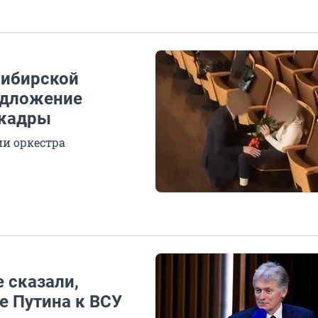
сибирской
едложение
 кадры
ии оркестра
 сказали,
е Путина к ВСУ