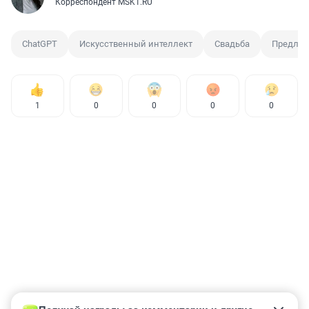
Корреспондент MSK1.RU
ChatGPT
Искусственный интеллект
Свадьба
Предло
1
0
0
0
0