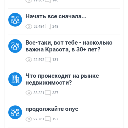
19 307
146
Начать все сначала...
52 484
248
Все-таки, вот тебе - насколько
важна Красота, в 30+ лет?
22 592
131
Что происходит на рынке
недвижимости?
38 221
337
продолжайте опус
27 761
197