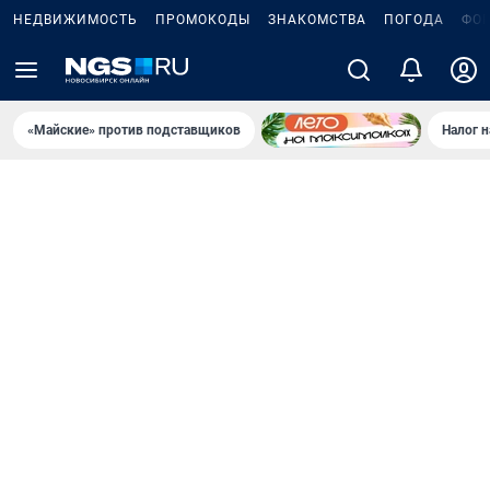
НЕДВИЖИМОСТЬ
ПРОМОКОДЫ
ЗНАКОМСТВА
ПОГОДА
ФО
«Майские» против подставщиков
Налог 