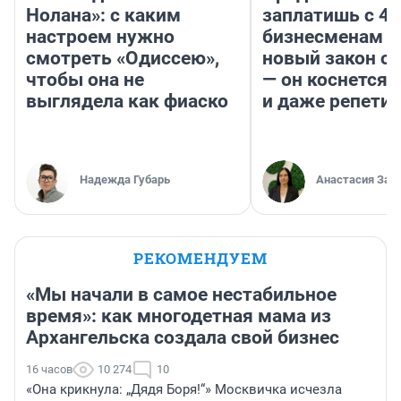
Нолана»: с каким
заплатишь с 40
настроем нужно
бизнесменам г
смотреть «Одиссею»,
новый закон о 
чтобы она не
— он коснется 
выглядела как фиаско
и даже репети
Надежда Губарь
Анастасия Зав
РЕКОМЕНДУЕМ
«Мы начали в самое нестабильное
время»: как многодетная мама из
Архангельска создала свой бизнес
16 часов
10 274
10
«Она крикнула: „Дядя Боря!“» Москвичка исчезла