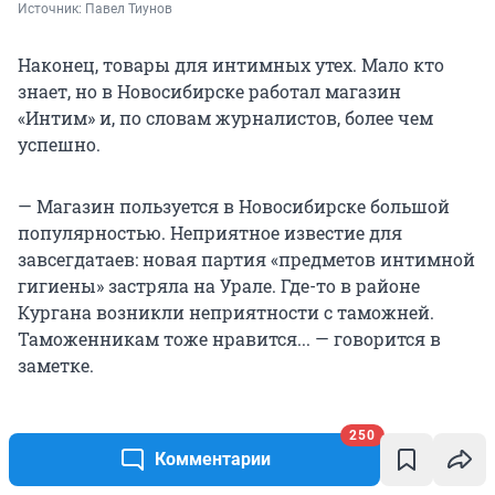
Источник: 
Павел Тиунов
Наконец, товары для интимных утех. Мало кто
знает, но в Новосибирске работал магазин
«Интим» и, по словам журналистов, более чем
успешно.
— Магазин пользуется в Новосибирске большой
популярностью. Неприятное известие для
завсегдатаев: новая партия «предметов интимной
гигиены» застряла на Урале. Где-то в районе
Кургана возникли неприятности с таможней.
Таможенникам тоже нравится... — говорится в
заметке.
Продакт-плейсмент в ленте новостей. Не иначе.
250
Комментарии
Месяц назад мы обрисовали жизнь Новосибирска