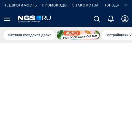
НЕДВИЖИМОСТЬ
ПРОМОКОДЫ
ЗНАКОМСТВА
ПОГОДА
ФО
Жёсткая соседская драка
Застройщики V