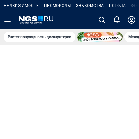
НЕДВИЖИМОСТЬ
ПРОМОКОДЫ
ЗНАКОМСТВА
ПОГОДА
ФО
Растет популярность дискаунтеров
Межд