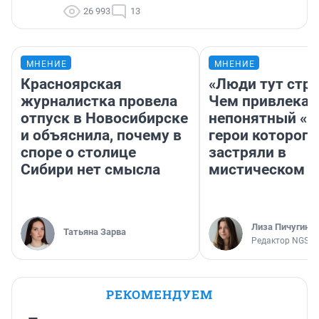
26 993
13
МНЕНИЕ
МНЕНИЕ
Красноярская
«Люди тут стр
журналистка провела
Чем привлекае
отпуск в Новосибирске
непонятный «Н
и объяснила, почему в
герои которого
споре о столице
застряли в
Сибири нет смысла
мистическом о
Лиза Пичугина
Татьяна Зарва
Редактор NGS.R
РЕКОМЕНДУЕМ