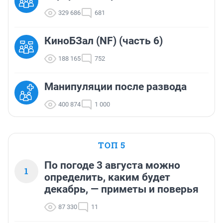
329 686
681
КиноБЗал (NF) (часть 6)
188 165
752
Манипуляции после развода
400 874
1 000
ТОП 5
По погоде 3 августа можно
1
определить, каким будет
декабрь, — приметы и поверья
87 330
11