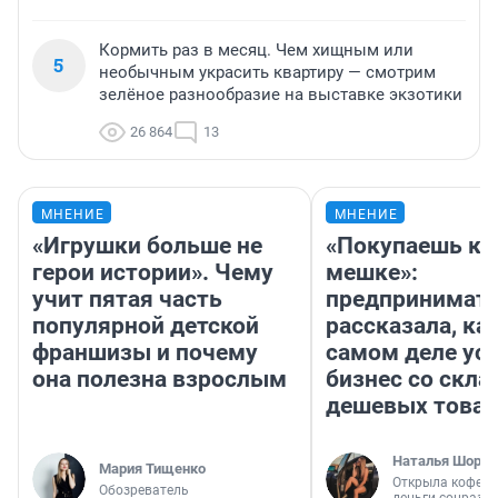
Кормить раз в месяц. Чем хищным или
5
необычным украсить квартиру — смотрим
зелёное разнообразие на выставке экзотики
26 864
13
МНЕНИЕ
МНЕНИЕ
«Игрушки больше не
«Покупаешь ко
герои истории». Чему
мешке»:
учит пятая часть
предпринимат
популярной детской
рассказала, как
франшизы и почему
самом деле ус
она полезна взрослым
бизнес со скл
дешевых това
Наталья Шорох
Мария Тищенко
Открыла кофейн
Обозреватель