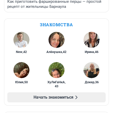
Как приготовить фаршированные перцы — простой
рецепт от жительницы Барнаула
ЗНАКОМСТВА
New
,
42
Алёнушка
,
42
Ирина
,
46
Юлия
,
50
ХуЛиГаНкА
,
Докер
,
36
43
Начать знакомиться