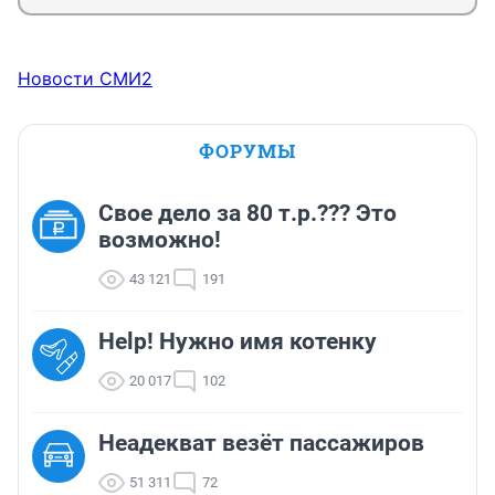
Новости СМИ2
ФОРУМЫ
Свое дело за 80 т.р.??? Это
возможно!
43 121
191
Help! Нужно имя котенку
20 017
102
Неадекват везёт пассажиров
51 311
72