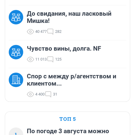
До свидания, наш ласковый
Мишка!
40 477
282
Чувство вины, долга. NF
11 013
125
Спор с между р/агентством и
клиентом...
4 400
31
ТОП 5
По погоде 3 августа можно
1