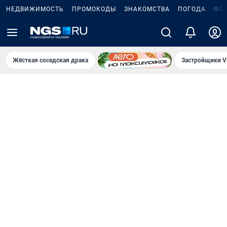
НЕДВИЖИМОСТЬ
ПРОМОКОДЫ
ЗНАКОМСТВА
ПОГОДА
ФО
Жёсткая соседская драка
Застройщики V