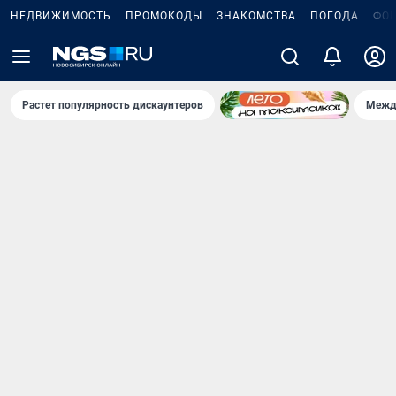
НЕДВИЖИМОСТЬ
ПРОМОКОДЫ
ЗНАКОМСТВА
ПОГОДА
ФО
Растет популярность дискаунтеров
Межд