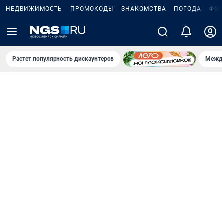
НЕДВИЖИМОСТЬ
ПРОМОКОДЫ
ЗНАКОМСТВА
ПОГОДА
ФО
Растет популярность дискаунтеров
Межд