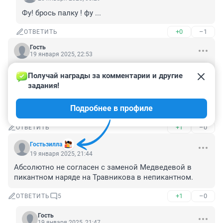
Фу! брось палку ! фу ...
+0
–1
ОТВЕТИТЬ
Гость
19 января 2025, 22:53
17 тыс чел. Удивительно, у такого кол-ва людей есть 
Получай награды за комментарии и другие 
запрос на преодоление себя во имя чего-то.

задания!
Вот это силища народная.

Сейчас еще фестивали бега пойдут один за другим 
Подробнее в профиле
пачками.
+1
–0
ОТВЕТИТЬ
Гостьзилла
19 января 2025, 21:44
Абсолютно не согласен с заменой Медведевой в 
пикантном наряде на Травникова в непикантном.
+1
–0
ОТВЕТИТЬ
5
Гость
19 января 2025, 21:47