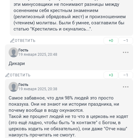
эти минусовщики не понимают разницы между 
осенением себя крестным знамением 
(религиозный обрядовый жест) и произношением 
(чтением) молитвы. Были б умнее, озаглавили бы 
статью "Крестились и окунались...".
+0
–1
ОТВЕТИТЬ
Гость
19 января 2025, 20:48
Дикари
+3
–1
ОТВЕТИТЬ
Гость
19 января 2025, 20:38
Самое забавное, что для 98% людей это просто 
показуха. Они не знают ни истории праздника, ни 
почему вообще в воду окунаются.

Такой же процент людей не то что в церковь не ходят 
(это ещё ладно, чтобы быть "в контакте" с Богом, в 
церковь ходить не обязательно), они даже "Отче наш" 
наизусть прочитать не смогут. 
