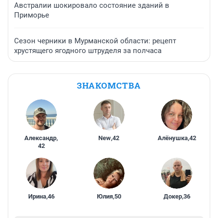
Австралии шокировало состояние зданий в
Приморье
Сезон черники в Мурманской области: рецепт
хрустящего ягодного штруделя за полчаса
ЗНАКОМСТВА
Александр
,
New
,
42
Алёнушка
,
42
42
Ирина
,
46
Юлия
,
50
Докер
,
36