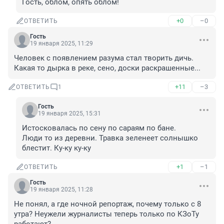
Гость, облом, опять облом!
+0
–0
ОТВЕТИТЬ
Гость
19 января 2025, 11:29
Человек с появлением разума стал творить дичь.

Какая то дырка в реке, сено, доски раскрашенные...
+11
–3
ОТВЕТИТЬ
1
Гость
19 января 2025, 15:31
Истосковалась по сену по сараям по бане. 

Люди то из деревни. Травка зеленеет солнышко 
блестит. Ку-ку ку-ку
+1
–1
ОТВЕТИТЬ
Гость
19 января 2025, 11:28
Не понял, а где ночной репортаж, почему только с 8 
утра? Неужели журналисты теперь только по КЗоТу 