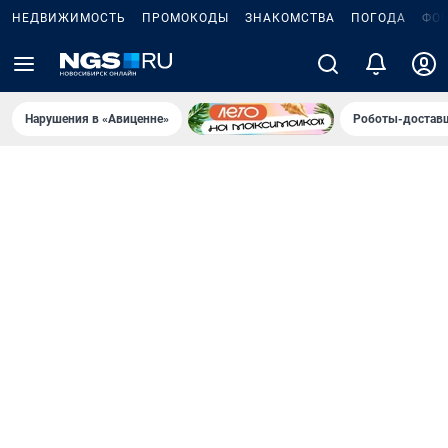
НЕДВИЖИМОСТЬ
ПРОМОКОДЫ
ЗНАКОМСТВА
ПОГОДА
ФО
Нарушения в «Авиценне»
Роботы-доставщ