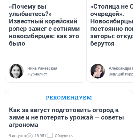
«Почему вы
«Столица не Си
улыбаетесь?»
очередей».
Известный корейский
Новосибирцы
рэпер зажег с сотнями
постоянно поп
новосибирцев: как это
заторы: откуда
было
берутся
Нина Раневская
Александра Бр
Журналист
Ведущий коррес
РЕКОМЕНДУЕМ
Как за август подготовить огород к
зиме и не потерять урожай — советы
агронома
9 августа
18 951
Обсудить