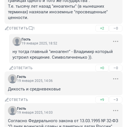
границах одного и того же государства".

Т.е. тысячу лет назад "иноагенты" (в нынешних 
терминах) назязали иноземные "просвещенные" 
ценности.
+2
–0
ОТВЕТИТЬ
1
Гость
19 января 2025, 18:52
ну тогда главный "иноагент" - Владимир который 
устроил крещение. Символичненько )).
+0
–0
ОТВЕТИТЬ
Гость
19 января 2025, 14:06
Дикость и средневековье
+9
–3
ОТВЕТИТЬ
Гость
19 января 2025, 14:03
Согласно Федерального закона от 13.03.1995 № 32-ФЗ 
"О днях воинской славы и памятных датах России" 