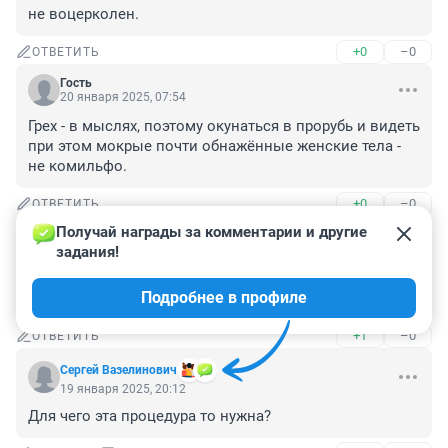
не воцерколен.
+0
–0
ОТВЕТИТЬ
Гость
20 января 2025, 07:54
Грех - в мыслях, поэтому окунаться в прорубь и видеть 
при этом мокрые почти обнажённые женские тела - 
не комильфо.
+0
–0
ОТВЕТИТЬ
Получай награды за комментарии и другие 
Гость
19 января 2025, 21:25
задания!
Сначала в в баню, потом в снег, потом холодной 
Подробнее в профиле
водой, ощущение 👌и здоровье закаляет 💪
+1
–0
ОТВЕТИТЬ
Сергей Вазелинович
19 января 2025, 20:12
Для чего эта процедура то нужна?