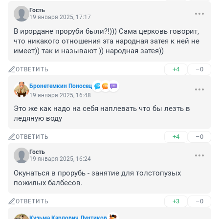
Гость
19 января 2025, 17:17
В ирордане проруби были?!))) Сама церковь говорит, 
что никакого отношения эта народная затея к ней не 
имеет)) так и называют )) народная затея))
+4
–0
ОТВЕТИТЬ
Бронетемкин Поносец
19 января 2025, 16:48
Это же как надо на себя наплевать что бы лезть в 
ледяную воду
+4
–0
ОТВЕТИТЬ
Гость
19 января 2025, 16:24
Окунаться в прорубь - занятие для толстопузых 
пожилых балбесов.
+3
–0
ОТВЕТИТЬ
Кузьма Карлович Лунтиков