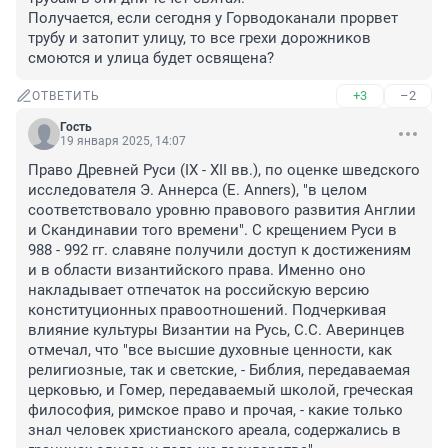
Получается, если сегодня у Горводоканали прорвет 
трубу и затопит улицу, то все грехи дорожников 
смоются и улица будет освящена?
+3
–2
ОТВЕТИТЬ
Гость
19 января 2025, 14:07
Право Древней Руси (IX - XII вв.), по оценке шведского 
исследователя Э. Аннерса (E. Anners), "в целом 
соответствовало уровню правового развития Англии 
и Скандинавии того времени". С крещением Руси в 
988 - 992 гг. славяне получили доступ к достижениям 
и в области византийского права. Именно оно 
накладывает отпечаток на российскую версию 
конституционных правоотношений. Подчеркивая 
влияние культуры Византии на Русь, С.С. Аверинцев 
отмечал, что "все высшие духовные ценности, как 
религиозные, так и светские, - Библия, передаваемая 
церковью, и Гомер, передаваемый школой, греческая 
философия, римское право и прочая, - какие только 
знал человек христианского ареала, содержались в 