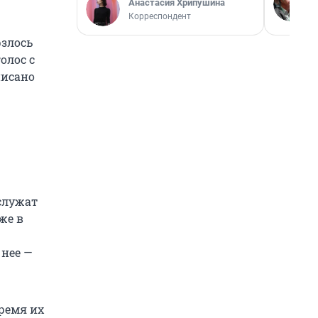
Анастасия Хрипушина
Корреспондент
рзлось
олос с
писано
служат
же в
 нее —
время их