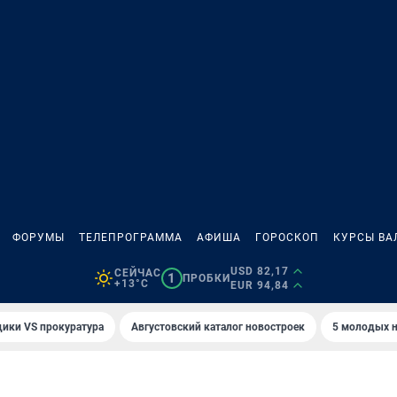
ФОРУМЫ
ТЕЛЕПРОГРАММА
АФИША
ГОРОСКОП
КУРСЫ ВА
USD 82,17
СЕЙЧАС
1
ПРОБКИ
+13°C
EUR 94,84
ики VS прокуратура
Августовский каталог новостроек
5 молодых н