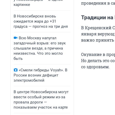
проведения в с
картинке
В Новосибирске вновь
Традиции на
ожидается жара до +31
градуса — прогноз на три дня
В Крещенский С
января верующи
Всю Москву напугал
важно принять 
загадочный взрыв: его звук
слышали везде, а причина
неизвестна. Что это могло
Окунание в про
быть
Но делать это с
со здоровьем.
«Смели гибриды Voyah». В
России возник дефицит
электромобилей
В центре Новосибирска могут
ввести особый режим из-за
провала дороги —
показываем участок на карте