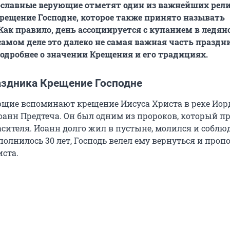
вославные верующие отметят один из важнейших рел
рещение Господне, которое также принято называть
Как правило, день ассоциируется с купанием в ледян
самом деле это далеко не самая важная часть праздн
одробнее о значении Крещения и его традициях.
аздника Крещение Господне
ющие вспоминают крещение Иисуса Христа в реке Иор
оанн Предтеча. Он был одним из пророков, который п
сителя. Иоанн долго жил в пустыне, молился и соблюд
полнилось 30 лет, Господь велел ему вернуться и проп
ста.