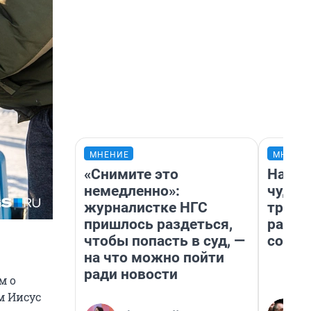
МНЕНИЕ
МНЕНИ
«Снимите это
Насле
немедленно»:
чудом
журналистке НГС
транс
пришлось раздеться,
разне
чтобы попасть в суд, —
совет
на что можно пойти
ради новости
м о
м Иисус