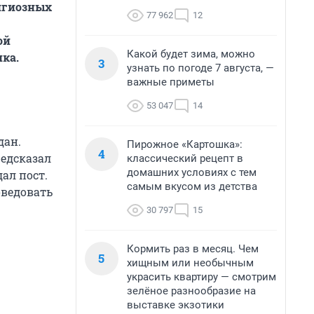
игиозных
77 962
12
ой
Какой будет зима, можно
ика.
3
узнать по погоде 7 августа, —
важные приметы
53 047
14
дан.
Пирожное «Картошка»:
4
редсказал
классический рецепт в
домашних условиях с тем
ал пост.
самым вкусом из детства
оведовать
30 797
15
Кормить раз в месяц. Чем
5
хищным или необычным
украсить квартиру — смотрим
зелёное разнообразие на
выставке экзотики