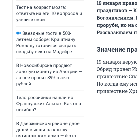
19 января пра
Тест на возраст мозга:
праздников — К
ответьте на эти 10 вопросов и
Богоявлением. 
узнайте свой
проруби, но на 
Рассказываем п
Звездные гости в 500-
летнем соборе: Криштиану
Роналду готовится сыграть
Значение пр
свадьбу века на Мадейре
19 января веру
В Новосибирске продают
Обряд провел И
золотую монету из Австрии —
пришествие Спа
за нее просят 399 тысяч
Но когда ему ис
рублей
пришествие Хри
Тело россиянки нашли во
Французских Альпах. Как она
погибла?
В Дзержинском районе двое
детей вышли на крышу
пятиэтажного дома — фото