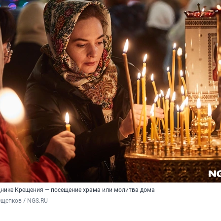
днике Крещения — посещение храма или молитва дома
Ощепков / NGS.RU