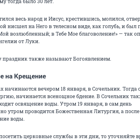
му тогда было 30 лет.
тился весь народ и Иисус, крестившись, молился, отве
той нисшел на Него в телесном виде, как голубь, и был г
Мой возлюбленный; в Тебе Мое благоволение!» — так о
нгелии от Луки.
 праздник также называют Богоявлением.
е на Крещение
х начинаются вечером 18 января, в Сочельник. Тогда 
ргию, начинается всенощное бдение. В Сочельник так
одит освящение воды. Утром 19 января, в сам день
ано утром проводится Божественная Литургия, а после
ние воды.
посетить церковные службы в эти дни, то уточняйте 