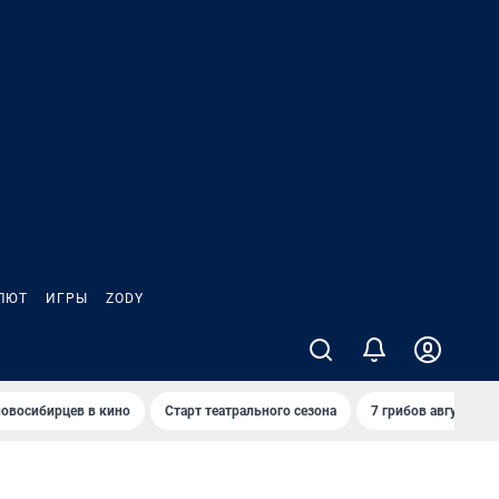
ЛЮТ
ИГРЫ
ZODY
овосибирцев в кино
Старт театрального сезона
7 грибов августа