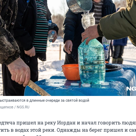
ыстраиваются в длинные очереди за святой водой
Ощепков / NGS.RU
едтеча пришел на реку Иордан и начал говорить людя
ить в водах этой реки. Однажды на берег пришел и са