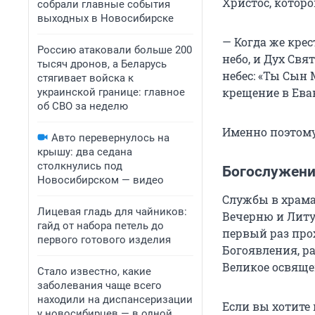
Христос, которо
собрали главные события
выходных в Новосибирске
— Когда же крес
Россию атаковали больше 200
небо, и Дух Свя
тысяч дронов, а Беларусь
небес: «Ты Сын 
стягивает войска к
крещение в Ева
украинской границе: главное
об СВО за неделю
Именно поэтому
Авто перевернулось на
крышу: два седана
столкнулись под
Богослужени
Новосибирском — видео
Службы в храма
Лицевая гладь для чайников:
Вечерню и Литу
гайд от набора петель до
первый раз прох
первого готового изделия
Богоявления, р
Великое освяще
Стало известно, какие
заболевания чаще всего
находили на диспансеризации
Если вы хотите 
у новосибирцев — в одной