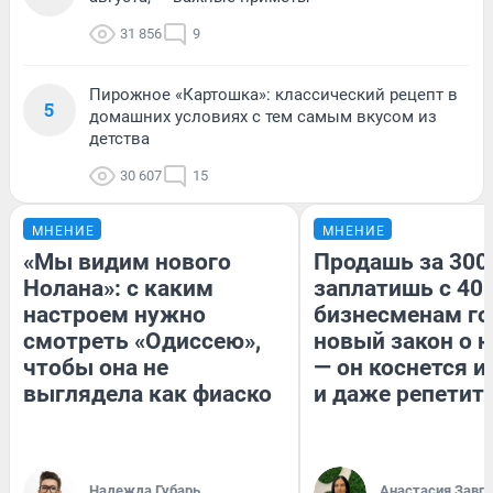
31 856
9
Пирожное «Картошка»: классический рецепт в
5
домашних условиях с тем самым вкусом из
детства
30 607
15
МНЕНИЕ
МНЕНИЕ
«Мы видим нового
Продашь за 300
Нолана»: с каким
заплатишь с 400
настроем нужно
бизнесменам го
смотреть «Одиссею»,
новый закон о н
чтобы она не
— он коснется 
выглядела как фиаско
и даже репетит
Надежда Губарь
Анастасия Завг