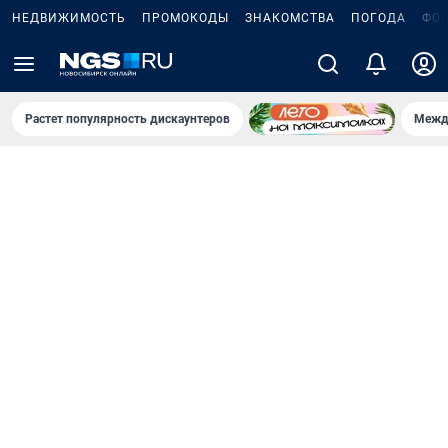
НЕДВИЖИМОСТЬ
ПРОМОКОДЫ
ЗНАКОМСТВА
ПОГОДА
ФО
Растет популярность дискаунтеров
Межд