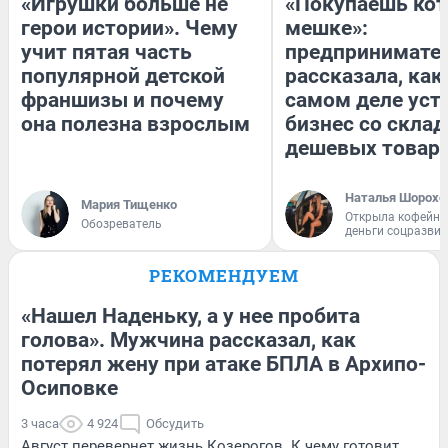
«Игрушки больше не
«Покупаешь кот
герои истории». Чему
мешке»:
учит пятая часть
предпринимате
популярной детской
рассказала, как
франшизы и почему
самом деле уст
она полезна взрослым
бизнес со скла
дешевых товар
Наталья Шорохо
Мария Тищенко
Открыла кофейну
Обозреватель
деньги соцразви
РЕКОМЕНДУЕМ
«Нашел Наденьку, а у нее пробита
голова». Мужчина рассказал, как
потерял жену при атаке БПЛА в Архипо-
Осиповке
3 часа
4 924
Обсудить
Август перевернет жизнь Козерогов. К чему готовит