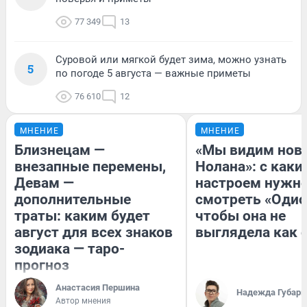
77 349
13
Суровой или мягкой будет зима, можно узнать
5
по погоде 5 августа — важные приметы
76 610
12
МНЕНИЕ
МНЕНИЕ
Близнецам —
«Мы видим нов
внезапные перемены,
Нолана»: с каки
Девам —
настроем нужн
дополнительные
смотреть «Одис
траты: каким будет
чтобы она не
август для всех знаков
выглядела как 
зодиака — таро-
прогноз
Анастасия Першина
Надежда Губарь
Автор мнения