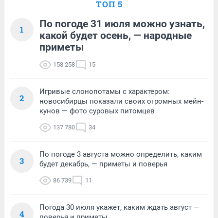
ТОП 5
По погоде 31 июля можно узнать,
1
какой будет осень, — народные
приметы
158 258
15
Игривые слонопотамы с характером:
2
новосибирцы показали своих огромных мейн-
кунов — фото суровых питомцев
137 780
34
По погоде 3 августа можно определить, каким
3
будет декабрь, — приметы и поверья
86 739
11
Погода 30 июля укажет, каким ждать август —
4
поверья и приметы