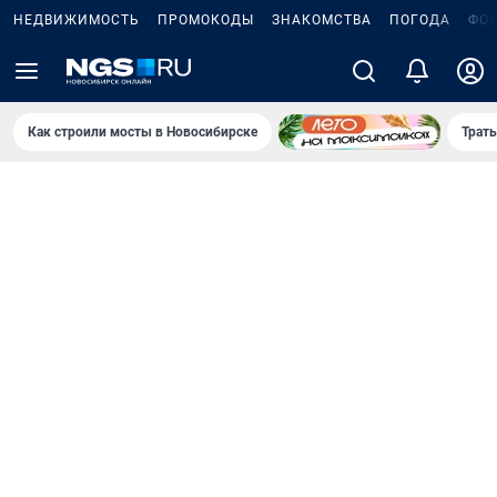
НЕДВИЖИМОСТЬ
ПРОМОКОДЫ
ЗНАКОМСТВА
ПОГОДА
ФО
Как строили мосты в Новосибирске
Траты