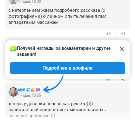
17 мая, 18:03
с нетерпением ждем подробного рассказа (с 
фотографиями) о личном опыте лечения пмс 
аппаратным массажем
+0
–1
Гость
17 мая, 14:15
Получай награды за комментарии и другие 
задания!
молодец. как человек, до 30 лет живший с акне и 
прошедший те же дороги - косметологи, чистки, уход, 
Подробнее в профиле
а в юности салициловый спирт, бадяга и болтушки с 
антибиотиками. да, еще были диеты - на овсянке и 
+1
–0
куриной грудке хоть бы хны прыщам, жкт здоров, 
паразитов нет. и роды дважды тоже мимо, и коки 
styil
назначали. много всего было. а помогли местные 
17 мая, 10:35
ретиноиды между тем, пользовалась несколько лет - 
теперь у девочки печень как решето))))

эффект был с первого месяца, не верилось самой.
салициловый спирт и синтомициновая мазь - 

решение проблемы)))

ну, чистка, удаление гнойников - обязательно!
+2
–4