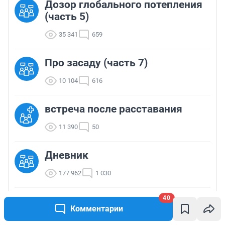
Дозор глобального потепления
(часть 5)
35 341
659
Про засаду (часть 7)
10 104
616
встреча после расставания
11 390
50
Дневник
177 962
1 030
40
09 октября в 18-00 Света
Комментарии
Смирнова зовёт в Шульц на