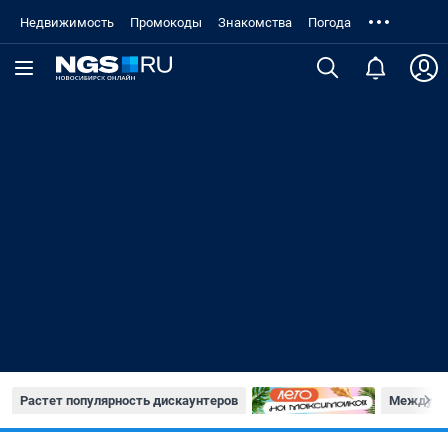
Недвижимость
Промокоды
Знакомства
Погода
Растет популярность дискаунтеров
Междуна