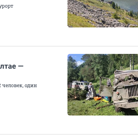
урорт
Алтае —
 человек, один