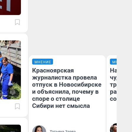
МНЕНИЕ
МНЕНИЕ
Красноярская
Наслед
журналистка провела
чудом 
отпуск в Новосибирске
трансп
и объяснила, почему в
разнес
споре о столице
советс
Сибири нет смысла
Ол
Бл
Татьяна Зарва