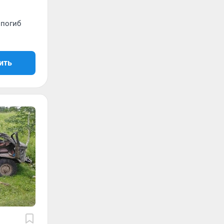
 погиб
ить