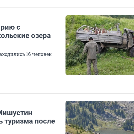
арию с
кольские озера
аходились 16 человек
 Мишустин
ь туризма после