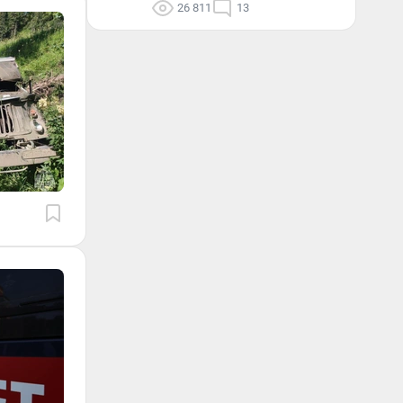
26 811
13