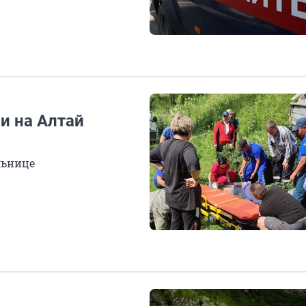
и на Алтай
льнице