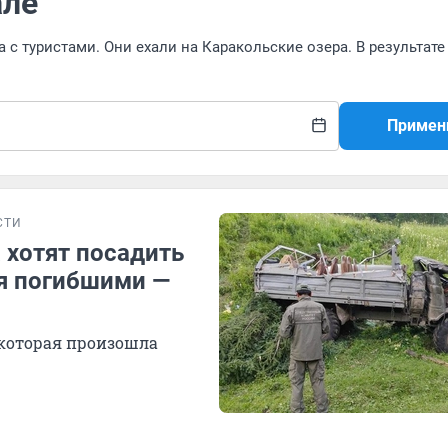
але
с туристами. Они ехали на Каракольские озера. В результате
Примен
СТИ
 хотят посадить
мя погибшими —
 которая произошла