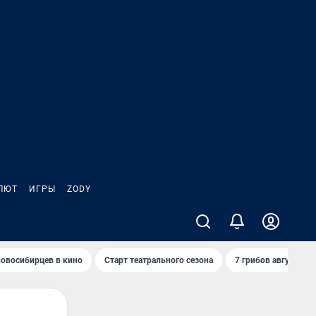
ЛЮТ
ИГРЫ
ZODY
овосибирцев в кино
Старт театрального сезона
7 грибов августа