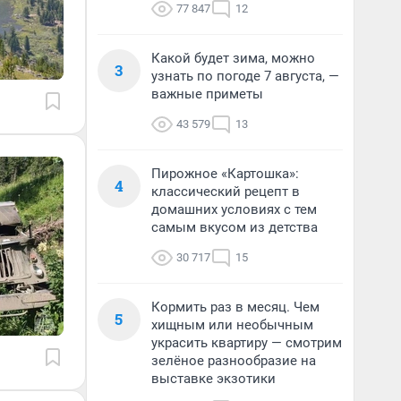
77 847
12
Какой будет зима, можно
3
узнать по погоде 7 августа, —
важные приметы
43 579
13
Пирожное «Картошка»:
4
классический рецепт в
домашних условиях с тем
самым вкусом из детства
30 717
15
Кормить раз в месяц. Чем
5
хищным или необычным
украсить квартиру — смотрим
зелёное разнообразие на
выставке экзотики