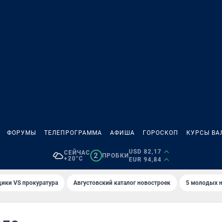
ФОРУМЫ
ТЕЛЕПРОГРАММА
АФИША
ГОРОСКОП
КУРСЫ ВА
USD 82,17
СЕЙЧАС
2
ПРОБКИ
+20°C
EUR 94,84
ики VS прокуратура
Августовский каталог новостроек
5 молодых н