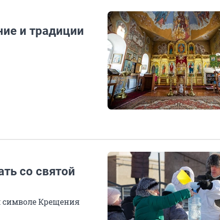
ние и традиции
ать со святой
м символе Крещения