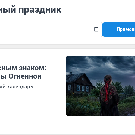
вный праздник
Примен
сным знаком:
ны Огненной
ный календарь