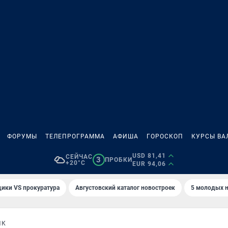
ФОРУМЫ
ТЕЛЕПРОГРАММА
АФИША
ГОРОСКОП
КУРСЫ ВА
USD 81,41
СЕЙЧАС
3
ПРОБКИ
+20°C
EUR 94,06
ики VS прокуратура
Августовский каталог новостроек
5 молодых н
ИК