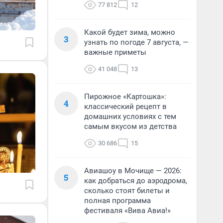
77 812
12
Какой будет зима, можно
3
узнать по погоде 7 августа, —
важные приметы
41 048
13
Пирожное «Картошка»:
4
классический рецепт в
домашних условиях с тем
самым вкусом из детства
30 686
15
Авиашоу в Мочище — 2026:
5
как добраться до аэродрома,
сколько стоят билеты и
полная программа
фестиваля «Вива Авиа!»