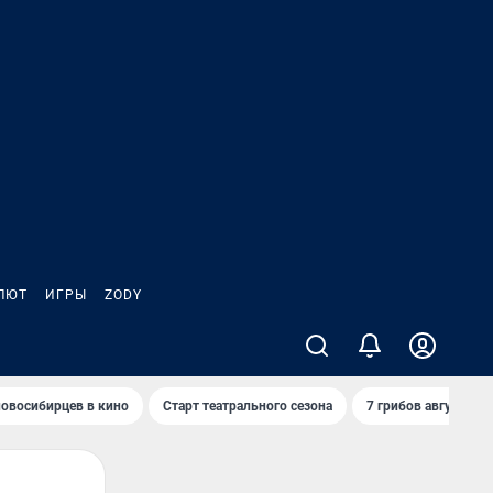
ЛЮТ
ИГРЫ
ZODY
овосибирцев в кино
Старт театрального сезона
7 грибов августа