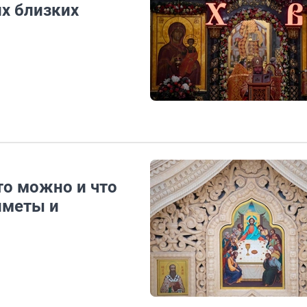
х близких
то можно и что
иметы и