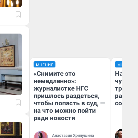
МНЕНИЕ
МНЕНИЕ
«Снимите это
Наслед
немедленно»:
чудом 
журналистке НГС
трансп
пришлось раздеться,
разнес
чтобы попасть в суд, —
советс
на что можно пойти
ради новости
Ол
Бл
Анастасия Хрипушина