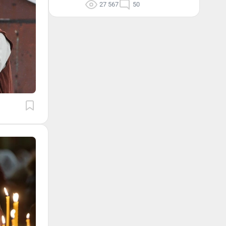
27 567
50