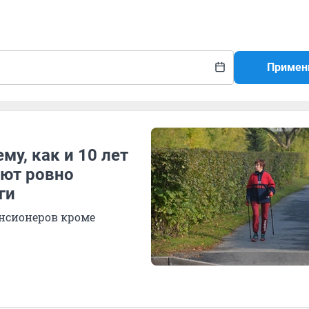
Примен
му, как и 10 лет
ают ровно
ги
енсионеров кроме