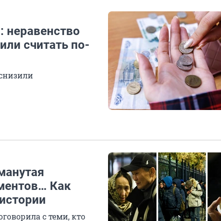
: неравенство
или считать по-
 снизили
манутая
ументов… Как
 истории
говорила с теми, кто