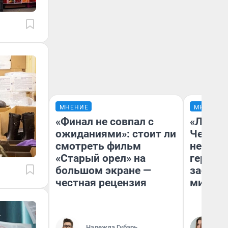
МНЕНИЕ
МНЕНИЕ
«Финал не совпал с
«Люди 
ожиданиями»: стоит ли
Чем пр
смотреть фильм
непоня
«Старый орел» на
герои 
большом экране —
застря
честная рецензия
мистич
Ли
Надежда Губарь