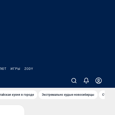
ЛЮТ
ИГРЫ
ZODY
тайская кухня в городе
Экстремально худые новосибирцы
Старт те