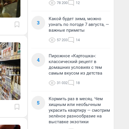
78 200
12
Какой будет зима, можно
3
узнать по погоде 7 августа, —
важные приметы
57 203
14
Пирожное «Картошка»:
4
классический рецепт в
домашних условиях с тем
самым вкусом из детства
31 032
18
Кормить раз в месяц. Чем
5
хищным или необычным
украсить квартиру — смотрим
зелёное разнообразие на
выставке экзотики