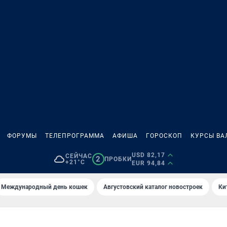
ФОРУМЫ
ТЕЛЕПРОГРАММА
АФИША
ГОРОСКОП
КУРСЫ ВА
USD 82,17
СЕЙЧАС
2
ПРОБКИ
+21°C
EUR 94,84
Международный день кошек
Августовский каталог новостроек
Ки