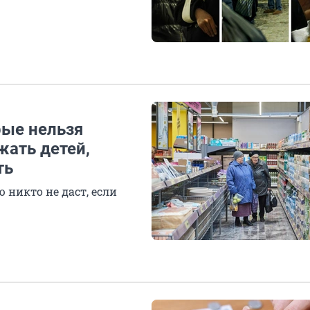
рые нельзя
жать детей,
ть
 никто не даст, если