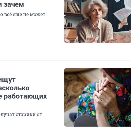
и зачем
о всё еще не может
ищут
асколько
е работающих
олучат старики от