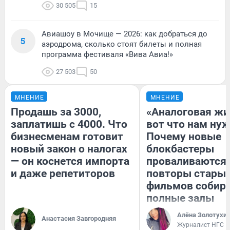
30 505
15
Авиашоу в Мочище — 2026: как добраться до
5
аэродрома, сколько стоят билеты и полная
программа фестиваля «Вива Авиа!»
27 503
50
МНЕНИЕ
МНЕНИЕ
Продашь за 3000,
«Аналоговая жи
заплатишь с 4000. Что
вот что нам нуж
бизнесменам готовит
Почему новые
новый закон о налогах
блокбастеры
— он коснется импорта
проваливаются,
и даже репетиторов
повторы стары
фильмов собир
полные залы
Алёна Золотухи
Анастасия Завгородняя
Журналист НГС