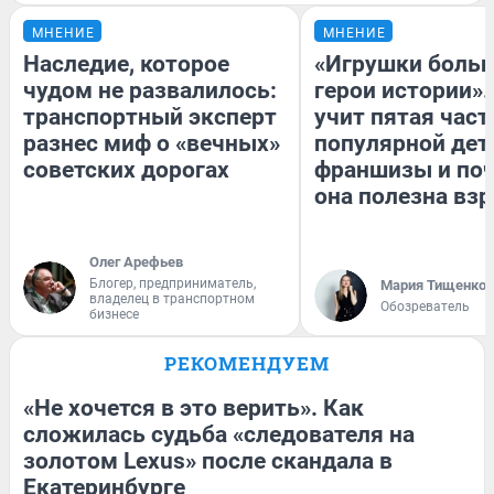
МНЕНИЕ
МНЕНИЕ
Наследие, которое
«Игрушки больш
чудом не развалилось:
герои истории».
транспортный эксперт
учит пятая част
разнес миф о «вечных»
популярной дет
советских дорогах
франшизы и по
она полезна вз
Олег Арефьев
Блогер, предприниматель,
Мария Тищенко
владелец в транспортном
Обозреватель
бизнесе
РЕКОМЕНДУЕМ
«Не хочется в это верить». Как
сложилась судьба «следователя на
золотом Lexus» после скандала в
Екатеринбурге