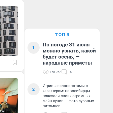
ТОП 5
По погоде 31 июля
1
можно узнать, какой
будет осень, —
народные приметы
158 062
15
Игривые слонопотамы с
2
характером: новосибирцы
показали своих огромных
мейн-кунов — фото суровых
питомцев