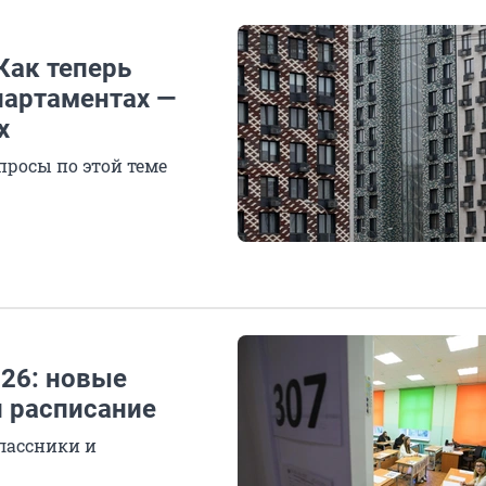
Как теперь
партаментах —
х
просы по этой теме
026: новые
 расписание
лассники и