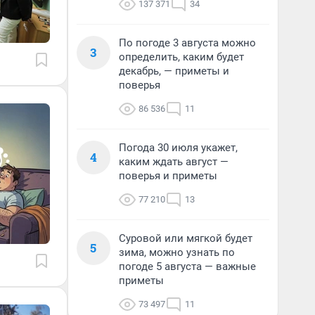
137 371
34
По погоде 3 августа можно
3
определить, каким будет
декабрь, — приметы и
поверья
86 536
11
Погода 30 июля укажет,
4
каким ждать август —
поверья и приметы
77 210
13
Суровой или мягкой будет
5
зима, можно узнать по
погоде 5 августа — важные
приметы
73 497
11