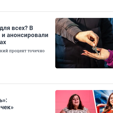
для всех? В
я и анонсировали
ах
зкий процент точечно
ь»:
очек»