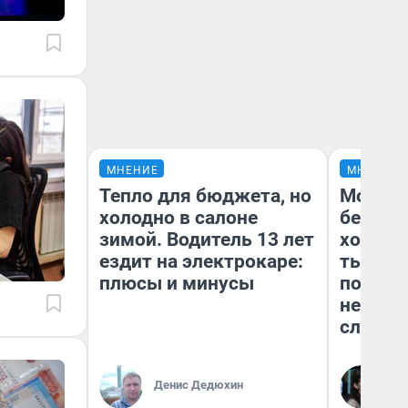
МНЕНИЕ
МНЕНИЕ
Тепло для бюджета, но
Мой ба
холодно в салоне
береже
зимой. Водитель 13 лет
хотела 
ездит на электрокаре:
тысяч 
плюсы и минусы
погаси
ней до
служба
Кс
Денис Дедюхин
Ав