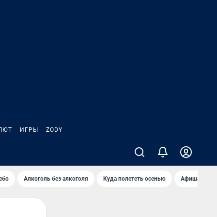
ЛЮТ
ИГРЫ
ZODY
ебо
Алкоголь без алкоголя
Куда полететь осенью
Афиша на ав