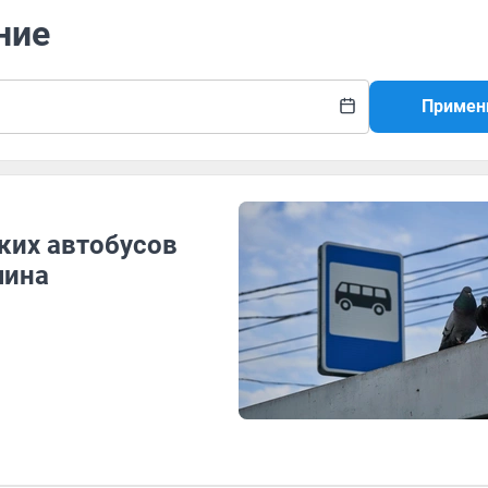
ние
Примен
ких автобусов
чина