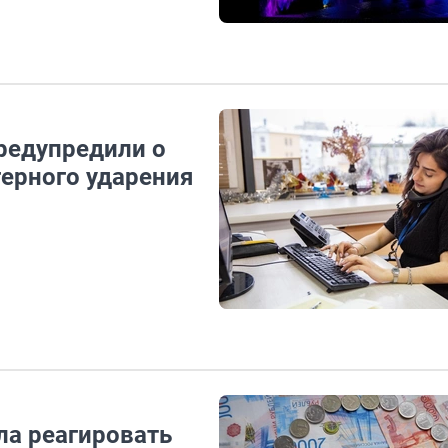
предупредили о
герного ударения
ла реагировать