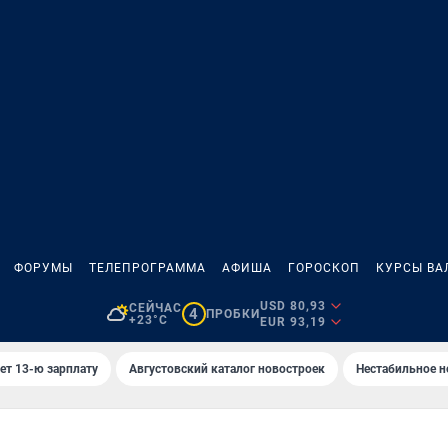
ФОРУМЫ
ТЕЛЕПРОГРАММА
АФИША
ГОРОСКОП
КУРСЫ ВА
USD 80,93
СЕЙЧАС
4
ПРОБКИ
+23°C
EUR 93,19
ет 13-ю зарплату
Августовский каталог новостроек
Нестабильное н