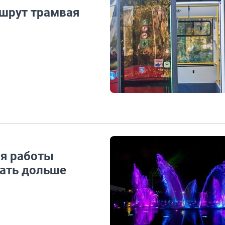
шрут трамвая
мя работы
тать дольше