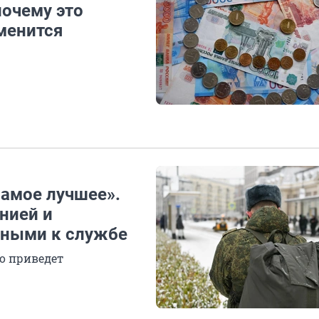
почему это
менится
самое лучшее».
нией и
дными к службе
то приведет