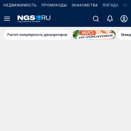
НЕДВИЖИМОСТЬ
ПРОМОКОДЫ
ЗНАКОМСТВА
ПОГОДА
ФО
Растет популярность дискаунтеров
Межд