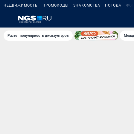
НЕДВИЖИМОСТЬ
ПРОМОКОДЫ
ЗНАКОМСТВА
ПОГОДА
ФО
Растет популярность дискаунтеров
Межд