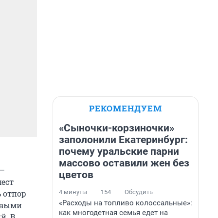
РЕКОМЕНДУЕМ
«Сыночки-корзиночки»
заполонили Екатеринбург:
почему уральские парни
массово оставили жен без
 —
цветов
мест
4 минуты
154
Обсудить
 отпор
«Расходы на топливо колоссальные»:
евыми
как многодетная семья едет на
й. В