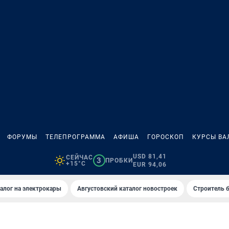
ФОРУМЫ
ТЕЛЕПРОГРАММА
АФИША
ГОРОСКОП
КУРСЫ ВА
USD 81,41
СЕЙЧАС
3
ПРОБКИ
+15°C
EUR 94,06
алог на электрокары
Августовский каталог новостроек
Строитель б