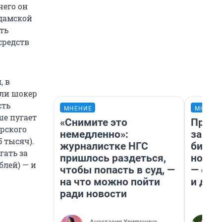
чего он
 дамской
ть
средств
, в
сли шокер
сть
МНЕНИЕ
МНЕНИ
ше пугает
«Снимите это
Прода
ирского
немедленно»:
запла
 тысяч).
журналистке НГС
бизне
гать за
пришлось раздеться,
новый
блей) — и
чтобы попасть в суд, —
— он 
на что можно пойти
и даж
ради новости
Анастасия Хрипушина