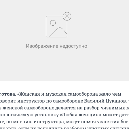
готова.
«Женская и мужская самооборона мало чем
говорит инструктор по самообороне Василий Цуканов.
в женской самообороне делается на разбор уязвимых 
хологическую установку «Любая женщина может дать
же, по мнению инструктора, могут помочь занятия бо
 правда, если их дополнить разбором уличных ситуаци