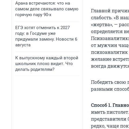
Арана встречаются: что на
самом деле связывало самую
Главной причин
горячую пару 90-х
слабость. «В на
«жертва», — ра
ЕГЭ хотят отменить к 2027
определяется н
году: в Госдуме уже
Психоаналитики
придумали замену. Новости 6
от мужчин чаще 
августа
психоаналитик О
К выпускному каждый второй
желание встрет
школьник плохо видит. Что
всегда движутся
делать родителям?
Победить свою 
разными спосо
Способ 1. Главно
иметь пистолет
представители 
редко, чаще по