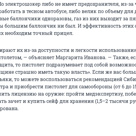
. Но электрошокер либо не имеет предохранителя, из-за 
аботать в тесном автобусе, либо велик по объему для
вые баллончики одноразовы, газ из них выходит за пя
бы большим баллончик ни был. И эффективность этих 
их необходим точный прицел.
ают их из-за доступности и легкости использования
столетом, — объясняет Маргарита Иванова. — Также, е
ащита, то пистолет подразумевает под собой возможно
щине страшно иметь такую власть». Если же вас боль
аньяки, то можете воспользоваться рекомендацией Сиб
ра и приобрести пистолет для самообороны (от 6 до 15
чить лицензию на оружие: пройти медэкспертизу, побе
ть зачет и купить сейф для хранения (1,5–2 тысячи ру
рована.