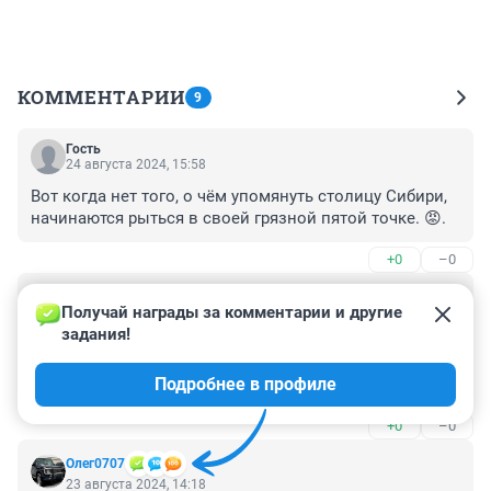
КОММЕНТАРИИ
9
Гость
24 августа 2024, 15:58
Вот когда нет того, о чём упомянуть столицу Сибири, 
начинаются рыться в своей грязной пятой точке. 😡.
+0
–0
Гость
23 августа 2024, 14:25
Получай награды за комментарии и другие 
задания!
Hewlett-Packard, apple и т.д создавались в гаражах, 
евреи-большевики уничтожали крестьян и хлевы, 
Подробнее в профиле
гаражей не давали.
+0
–0
Олег0707
23 августа 2024, 14:18