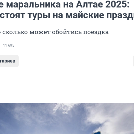
е маральника на Алтае 2025:
 стоят туры на майские праз
 сколько может обойтись поездка
11 695
тариев