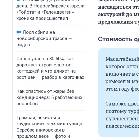
дела. В Новосибирске сгорели
насладиться э
«Тойота» и «Гелендваген» —
экскурсий до 
хроника происшествия
предложения ту
Лося сбили на
Стоимость о
новосибирской трассе —
видео
Масштабный 
Спрос упал на 30-50%: как
дорожает строительство
которое откр
коттеджей и что влияет на
включает в 
рост цен — разбор в карточках
ремесел и ма
этом году фе
Как спастись от жары без
кондиционера: 5 работающих
Само же цвет
способов
поэтому тур
Трамвай, чекисты и
путешественн
«чудильник»: чем жила улица
классически
Серебренниковская в
прошлом веке — фото и