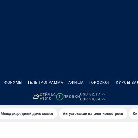
ФОРУМЫ
ТЕЛЕПРОГРАММА
АФИША
ГОРОСКОП
КУРСЫ ВА
USD 82,17
СЕЙЧАС
1
ПРОБКИ
+15°C
EUR 94,84
Международный день кошек
Августовский каталог новостроек
Ки