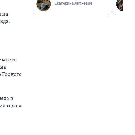
Екатерина Литкевич
м на
вда,
оимость
 на
о Горного
ыха в
мя года и