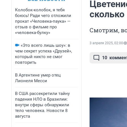
Цветени
Колобок-колобок, я тебя
сколько
боюсь! Ради чего отложили
прокат «Человека-паука» —
отзыв о фильме про
Смотрим, во
«человека-булку»
3 апреля 2025, 02:00
«Это всего лишь шоу»: в
чем секрет успеха «Друзей»,
который никто не смог
10
коммен
повторить
В Аргентине умер отец
Лионеля Месси
В США рассекретили тайну
падения НЛО в Бразилии:
внутри сферы обнаружили
тело человека. Новости 8
августа