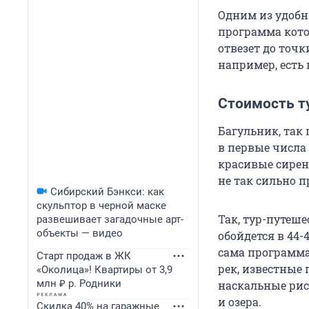
Одним из удобн
программа котор
отвезет до точк
например, есть 
Стоимость ту
Багульник, так 
в первые числа 
красивые сирен
не так сильно п
Сибирский Бэнкси: как
скульптор в черной маске
Так, тур-путеше
развешивает загадочные арт-
объекты — видео
обойдется в 44-
сама программа
Старт продаж в ЖК
рек, известные
«Околица»! Квартиры от 3,9
млн ₽ р. Родники
наскальные рис
и озера.
Скидка 40% на гаражные