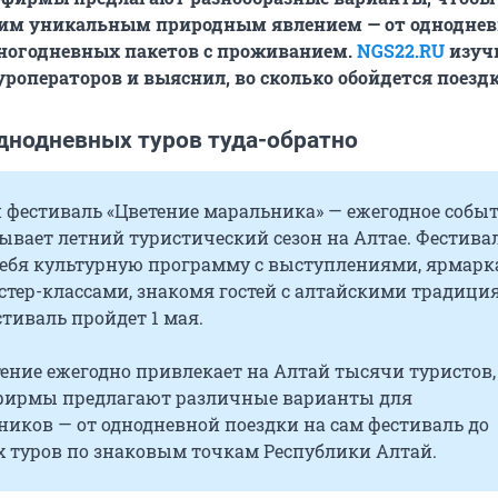
тим уникальным природным явлением — от однодне
многодневных пакетов с проживанием.
NGS22.RU
изуч
роператоров и выяснил, во сколько обойдется поездк
днодневных туров туда-обратно
фестиваль «Цветение маральника» — ежегодное событ
ывает летний туристический сезон на Алтае. Фестива
себя культурную программу с выступлениями, ярмар
стер-классами, знакомя гостей с алтайскими традици
стиваль пройдет 1 мая.
ение ежегодно привлекает на Алтай тысячи туристов,
фирмы предлагают различные варианты для
иков — от однодневной поездки на сам фестиваль до
х туров по знаковым точкам Республики Алтай.