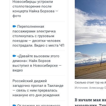
Новосибирцы устроили
столпотворение после
концерта Найка Борзова —
фото
Переполненная
пассажирами электричка
столкнулась с грузовым
поездом — десятки человек
пострадали. Видео с места ЧП
«Давайте вызовем этого
демона»: Найк Борзов
выступил в Новосибирске —
видео
Российский диджей
Сколько стоит тур на 
загадочно пропал в Таиланде
Источник: 
Александр 
— связь с ним прервалась
накануне его дня рождения
В начале мая н
маральник. Ту
От пожара до уголовного