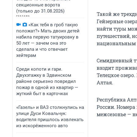
секционные ворота
(только до 31.08.2026)
Такой же трехд
Гейзерные озера
«Как тебя в гроб такую
найти туры мож
положат?» Мать двоих детей
путешествий, н
набила первую татуировку в
национальным у
50 лет — зачем она это
сделала и что отвечает
хейтерам
Семидневный ту
входит прожива
Среди копоти и гари.
Телецкое озеро.
Двухэтажку в Здвинском
районе серьезно повредил
Алтая.
пожар в одной из квартир —
жуткий быт в карточках
Республика Алт
России. Номера 
«Газель» и ВАЗ столкнулись на
улице Дуси Ковальчук:
межсезонье — н
водителя пришлось извлекать
из искорёженного авто