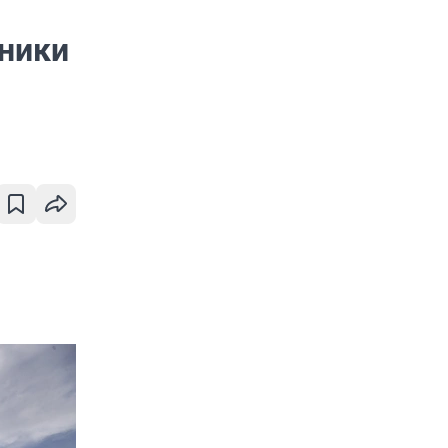
дники