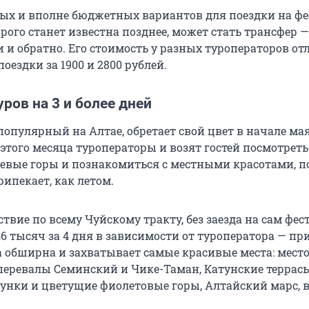
ых и вполне бюджетных вариантов для поездки на фе
ого станет известна позднее, может стать трансфер —
и и обратно. Его стоимость у разных туроператоров от
поездки за 1900 и 2800 рублей.
ров на 3 и более дней
популярный на Алтае, обретает свой цвет в начале ма
этого месяца туроператоры и возят гостей посмотреть
евые горы и познакомиться с местными красотами, п
рипекает, как летом.
ствие по всему Чуйскому тракту, без заезда на сам фес
46 тысяч за 4 дня в зависимости от туроператора — пр
 обширна и захватывает самые красивые места: мест
 перевалы Семинский и Чике-Таман, Катунские террасы
унки и цветущие фиолетовые горы, Алтайский марс, 