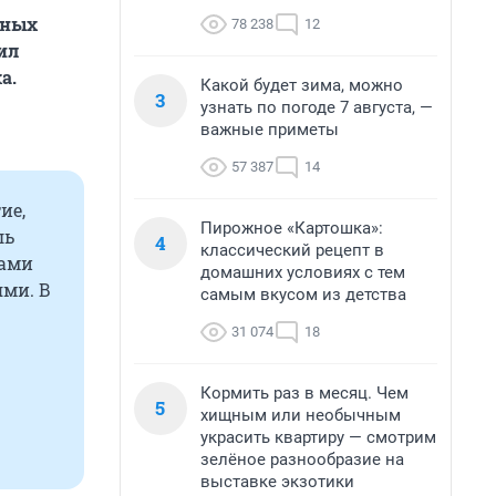
вных
78 238
12
ил
а.
Какой будет зима, можно
3
узнать по погоде 7 августа, —
важные приметы
57 387
14
ие,
Пирожное «Картошка»:
ль
4
классический рецепт в
ками
домашних условиях с тем
ями. В
самым вкусом из детства
31 074
18
Кормить раз в месяц. Чем
5
хищным или необычным
украсить квартиру — смотрим
зелёное разнообразие на
выставке экзотики