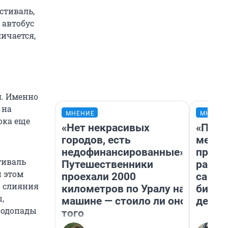
стиваль,
 автобус
личается,
я. Именно
 на
МНЕНИЕ
МНЕНИ
ока еще
«Нет некрасивых
«Поку
городов, есть
мешке
недофинансированные».
предп
тиваль
Путешественники
расска
и этом
проехали 2000
самом
о слияния
километров по Уралу на
бизне
,
машине — стоило ли оно
дешев
водопады
того