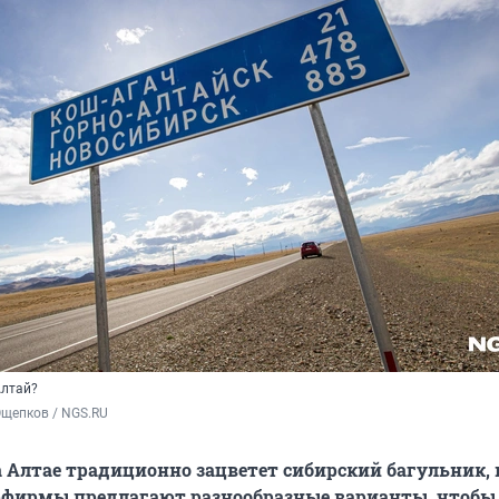
Алтай?
Ощепков / NGS.RU
а Алтае традиционно зацветет сибирский багульник,
рфирмы предлагают разнообразные варианты, чтобы