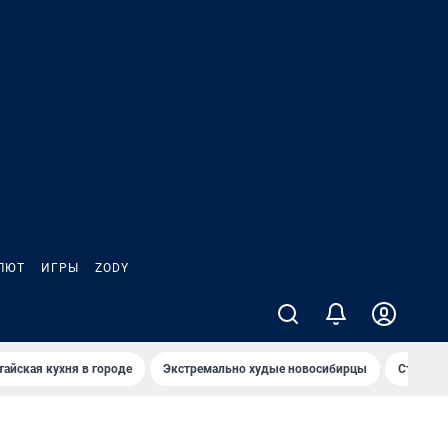
ЛЮТ
ИГРЫ
ZODY
тайская кухня в городе
Экстремально худые новосибирцы
Старт те