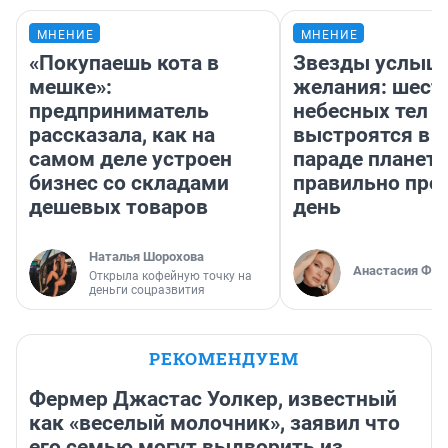
МНЕНИЕ
МНЕНИЕ
«Покупаешь кота в
Звезды услыш
мешке»:
желания: шест
предприниматель
небесных тел
рассказала, как на
выстроятся в 
самом деле устроен
параде планет 
бизнес со складами
правильно про
дешевых товаров
день
Наталья Шорохова
Анастасия Фил
Открыла кофейную точку на
деньги соцразвития
РЕКОМЕНДУЕМ
Фермер Джастас Уолкер, известный
как «веселый молочник», заявил что
его семью могут выдворить из