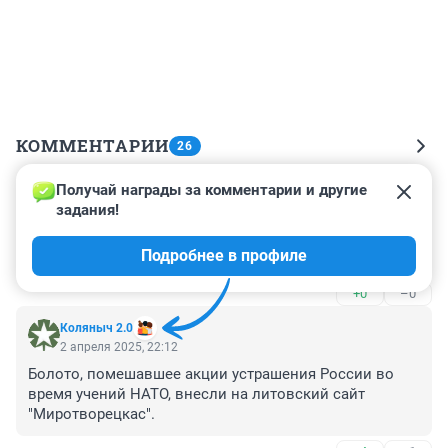
КОММЕНТАРИИ
26
Получай награды за комментарии и другие 
Гость
3 апреля 2025, 16:07
задания!
Нету неё голоса, поёт под фанеру! Если она певица, то 
Подробнее в профиле
я Юра Борисов!
+0
–0
Коляныч 2.0
2 апреля 2025, 22:12
Болото, помешавшее акции устрашения России во 
время учений НАТО, внесли на литовский сайт 
"Миротворецкас".