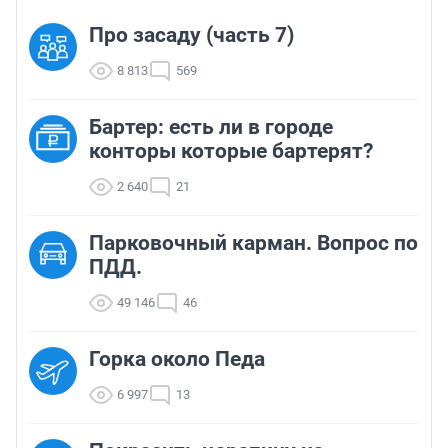
Про засаду (часть 7)
8 813
569
Бартер: есть ли в городе
конторы которые бартерят?
2 640
21
Парковочный карман. Вопрос по
ПДД.
49 146
46
Горка около Педа
6 997
13