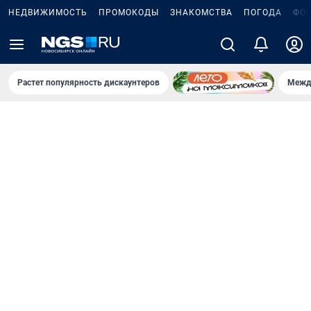
НЕДВИЖИМОСТЬ
ПРОМОКОДЫ
ЗНАКОМСТВА
ПОГОДА
ФО
Растет популярность дискаунтеров
Межд