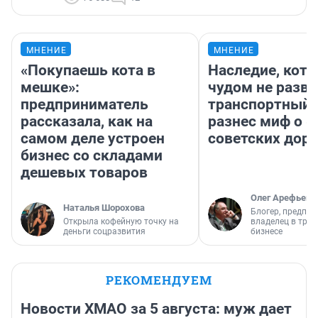
МНЕНИЕ
МНЕНИЕ
«Покупаешь кота в
Наследие, кото
мешке»:
чудом не разва
предприниматель
транспортный 
рассказала, как на
разнес миф о 
самом деле устроен
советских доро
бизнес со складами
дешевых товаров
Олег Арефьев
Наталья Шорохова
Блогер, предпри
Открыла кофейную точку на
владелец в тра
деньги соцразвития
бизнесе
РЕКОМЕНДУЕМ
Новости ХМАО за 5 августа: муж дает