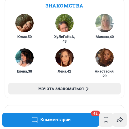
ЗНАКОМСТВА
Юлия
,
50
ХуЛиГаНкА
,
Милана
,
40
43
Елена
,
38
Лена
,
42
Анастасия
,
29
Начать знакомиться
ПРОМОКОДЫ
42
Комментарии
Интернет в 180+ странах мира без
роуминга и сим-карт