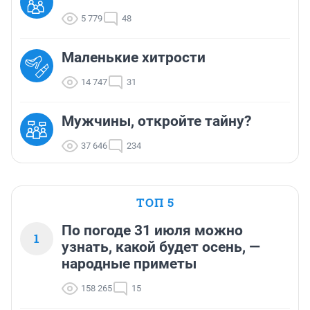
5 779
48
Маленькие хитрости
14 747
31
Мужчины, откройте тайну?
37 646
234
ТОП 5
По погоде 31 июля можно
1
узнать, какой будет осень, —
народные приметы
158 265
15