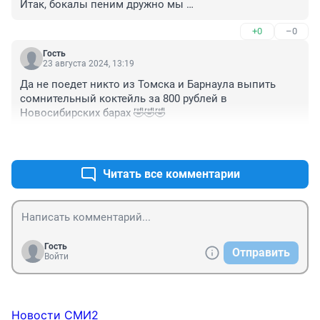
Итак, бокалы пеним дружно мы 

И девы-розы пьем дыханье,

+0
–0
Быть может… полное Чумы!
Гость
23 августа 2024, 13:19
Да не поедет никто из Томска и Барнаула выпить 
сомнительный коктейль за 800 рублей в 
Новосибирских барах 🤣🤣🤣
+1
–1
Читать все комментарии
Гость
Отправить
Войти
Новости СМИ2