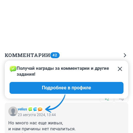
КОММЕНТАРИИ
42
Получай награды за комментарии и другие 
Гость
23 августа 2024, 16:11
задания!
если о "музыке" около этих заведений, то слушать 
Подробнее в профиле
такое могут только умственно отсталые
+2
–0
velius
23 августа 2024, 13:44
Но много нас еще живых, 

и нам причины нет печалиться. 
