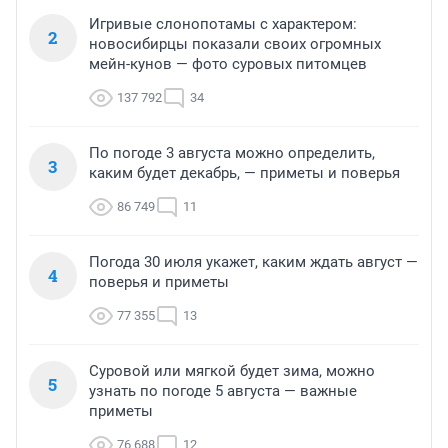
Игривые слонопотамы с характером:
2
новосибирцы показали своих огромных
мейн-кунов — фото суровых питомцев
137 792
34
По погоде 3 августа можно определить,
3
каким будет декабрь, — приметы и поверья
86 749
11
Погода 30 июля укажет, каким ждать август —
4
поверья и приметы
77 355
13
Суровой или мягкой будет зима, можно
5
узнать по погоде 5 августа — важные
приметы
76 688
12