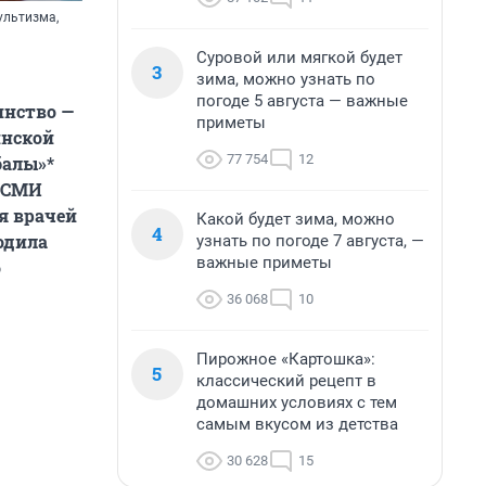
ультизма,
Суровой или мягкой будет
3
зима, можно узнать по
погоде 5 августа — важные
инство —
приметы
инской
77 754
12
балы»*
е СМИ
я врачей
Какой будет зима, можно
4
одила
узнать по погоде 7 августа, —
важные приметы
о
36 068
10
Пирожное «Картошка»:
5
классический рецепт в
домашних условиях с тем
самым вкусом из детства
30 628
15