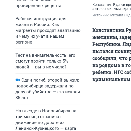
Константин Руднев пр
проверенных рецепта
а его основными аде
Источник: 
Михаил Лиди
Рабочая инструкция для
жизни в России. Как
Константина Ру
мигранты проходят адаптацию
и чему их учат в нашем
женщины, задер
регионе
Республике. Ли
пытался покину
Тест на внимательность: его
сообщили, что 
смогут пройти только 5%
из роддома в г
людей — вы в их числе?
ребенка. НГС со
криминальном 
Один погиб, второй выжил:
новосибирца задержали по
делу об убийстве — его искали
35 лет
На въезде в Новосибирск на
три месяца ограничат
движение по дороге из
Ленинск-Кузнецкого — карта