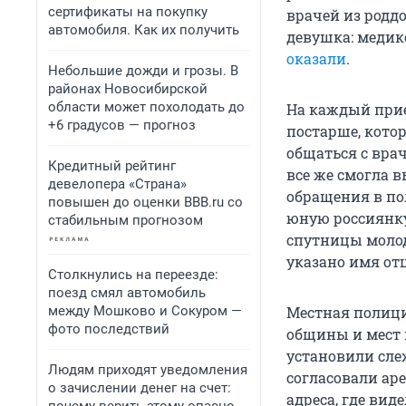
сертификаты на покупку
врачей из роддо
автомобиля. Как их получить
девушка: медик
оказали
.
Небольшие дожди и грозы. В
районах Новосибирской
области может похолодать до
На каждый при
+6 градусов — прогноз
постарше, кото
общаться с вра
Кредитный рейтинг
все же смогла в
девелопера «Страна»
обращения в по
повышен до оценки BBB.ru со
юную россиянку
стабильным прогнозом
спутницы молод
указано имя отц
Столкнулись на переезде:
поезд смял автомобиль
между Мошково и Сокуром —
Местная полиц
фото последствий
общины и мест 
установили сле
Людям приходят уведомления
согласовали ар
о зачислении денег на счет:
адреса, где вид