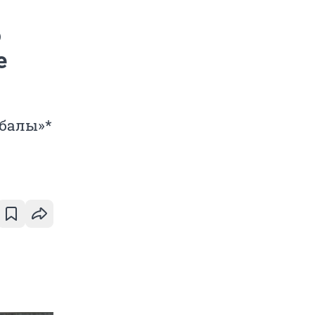
ю
е
балы»*