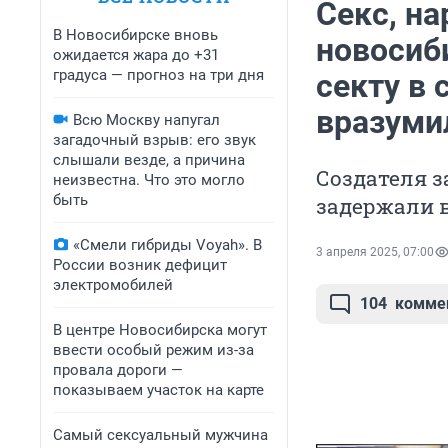
Секс, на
В Новосибирске вновь
новосиб
ожидается жара до +31
градуса — прогноз на три дня
секту в 
вразуми
Всю Москву напугал
загадочный взрыв: его звук
слышали везде, а причина
Создателя 
неизвестна. Что это могло
быть
задержали в
«Смели гибриды Voyah». В
3 апреля 2025, 07:00
России возник дефицит
электромобилей
104
комме
В центре Новосибирска могут
ввести особый режим из-за
провала дороги —
показываем участок на карте
Самый сексуальный мужчина