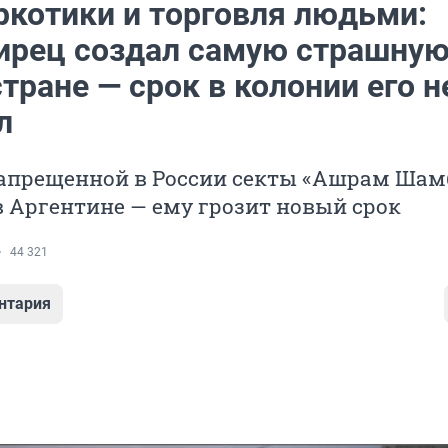
ркотики и торговля людьми:
ирец создал самую страшну
стране — срок в колонии его н
л
запрещенной в России секты «Ашрам Шам
 Аргентине — ему грозит новый срок
44 321
нтария