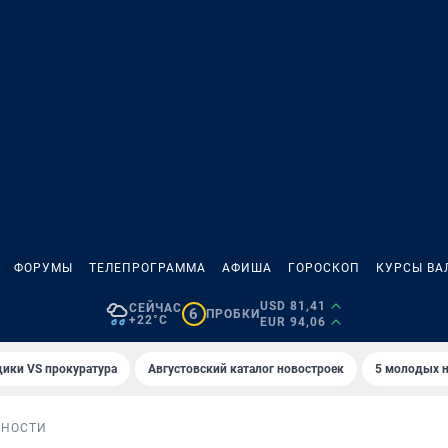
ФОРУМЫ
ТЕЛЕПРОГРАММА
АФИША
ГОРОСКОП
КУРСЫ ВА
USD 81,41
СЕЙЧАС
6
ПРОБКИ
+22°C
EUR 94,06
ики VS прокуратура
Августовский каталог новостроек
5 молодых н
БНОСТИ