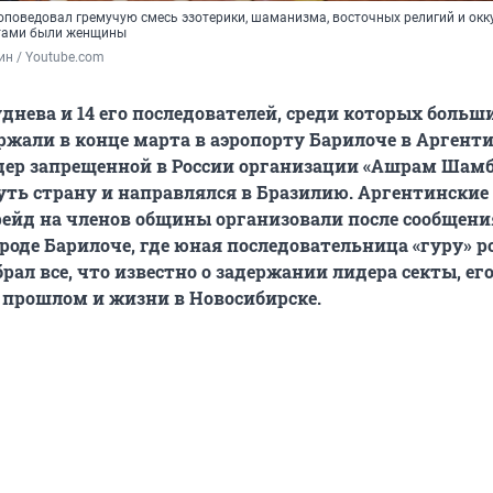
оповедовал гремучую смесь эзотерики, шаманизма, восточных религий и окк
птами были женщины
н / Youtube.com
днева и 14 его последователей, среди которых больш
жали в конце марта в аэропорту Барилоче в Аргент
дер запрещенной в России организации «Ашрам Шам
ть страну и направлялся в Бразилию. Аргентински
рейд на членов общины организовали после сообщени
ороде Барилоче, где юная последовательница «гуру» р
брал все, что известно о задержании лидера секты, ег
прошлом и жизни в Новосибирске.