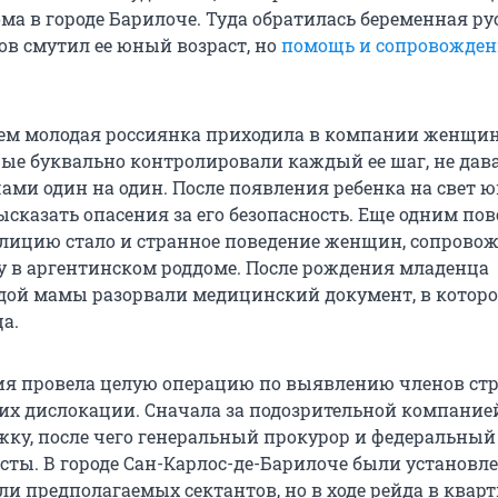
ма в городе Барилоче. Туда обратилась беременная ру
ов смутил ее юный возраст, но
помощь и сопровожден
ем молодая россиянка приходила в компании женщи
рые буквально контролировали каждый ее шаг, не дав
чами один на один. После появления ребенка на свет 
ысказать опасения за его безопасность. Еще одним по
лицию стало и странное поведение женщин, сопрово
 в аргентинском роддоме. После рождения младенца
ой мамы разорвали медицинский документ, в котор
а.
ия провела целую операцию по выявлению членов ст
их дислокации. Сначала за подозрительной компание
жку, после чего генеральный прокурор и федеральный
есты. В городе Сан-Карлос-де-Барилоче были установл
ели предполагаемых сектантов, но в ходе рейда в квар