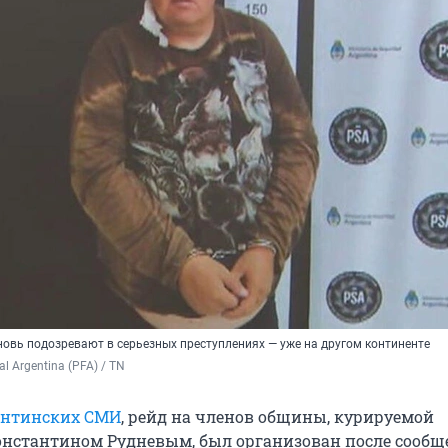
новь подозревают в серьезных преступлениях — уже на другом континенте
al Argentina (PFA) / TN
ентинских СМИ
, рейд на членов общины, курируемой
нстантином Рудневым, был организован после сообщ