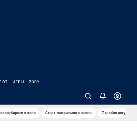
ЛЮТ
ИГРЫ
ZODY
овосибирцев в кино
Старт театрального сезона
7 грибов августа