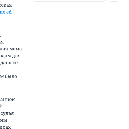
сская
ие ей
н
ая
юная мама
водом для
ждавших
ом было
ранной
й
 судья
ены
тирах