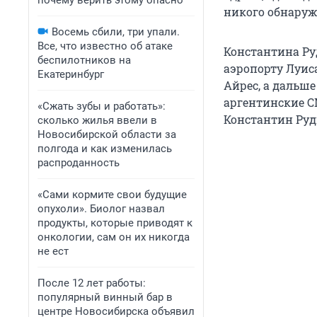
почему верить этому опасно
никого обнаруж
Восемь сбили, три упали.
Все, что известно об атаке
Константина Ру
беспилотников на
аэропорту Луиса
Екатеринбург
Айрес, а дальш
аргентинские С
«Сжать зубы и работать»:
Константин Руд
сколько жилья ввели в
Новосибирской области за
полгода и как изменилась
распроданность
«Сами кормите свои будущие
опухоли». Биолог назвал
продукты, которые приводят к
онкологии, сам он их никогда
не ест
После 12 лет работы:
популярный винный бар в
центре Новосибирска объявил