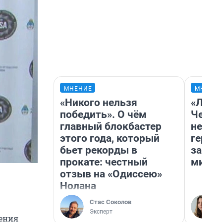
МНЕНИЕ
МНЕНИ
«Никого нельзя
«Люди
победить». О чём
Чем п
главный блокбастер
непон
этого года, который
герои
бьет рекорды в
застр
прокате: честный
мисти
отзыв на «Одиссею»
Нолана
Стас Соколов
Эксперт
ения